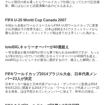
テレビ朝日の前を通ったらワールドカップ仕様になってたので記念撮
影。隣にはなにかと話題沸騰のあのビルもあるよ。
FIFA U-20 World Cup Canada 2007
今回から名称がワールドユースからFIFA U-20ワールドカップに変更
され20歳以下の世界大会に。日本は初戦を3-1でスコットランドから
勝ち点3をゲット。スコットランド戦は全てが上手くいった為かもし
れませんが内容的に非常に面白かったです。 ...
totoBIG,キャリーオーバーが40億超え
一等当選金が最大6億円が売りな事で知られるtotoBIGですが、ちっと
も1等が出ないのでいつの間にかキャリーオーバーが40億円を超え。
totoBIGはコンピュータが適当に選択するので、購入した瞬間に当た
る訳ねーだろと突っ込みたくなる出目ばっ...
FIFAワールドカップ2014ブラジル大会、日本代表メン
バー23人が決定
日本サッカー協会と日本代表アルベルト・ザッケローニ監督は2014
年6月12日に開幕する2014ブラジル・ワールドカップ代表メンバー23
名を発表。ほぼ予想されていたメンバーに加えて、昨年のJ1得点王
大久保嘉人が2年ぶりに代表に選出。 い...