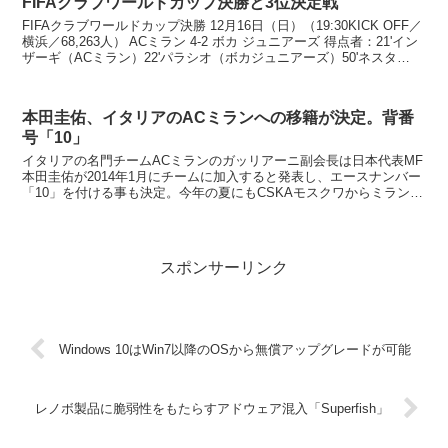
FIFAクラブワールドカップ決勝と3位決定戦
FIFAクラブワールドカップ決勝 12月16日（日）（19:30KICK OFF／
横浜／68,263人） ACミラン 4-2 ボカ ジュニアーズ 得点者：21'イン
ザーギ（ACミラン）22'パラシオ（ボカジュニアーズ）50'ネスタ
（ACミラ...
本田圭佑、イタリアのACミランへの移籍が決定。背番
号「10」
イタリアの名門チームACミランのガッリアーニ副会長は日本代表MF
本田圭佑が2014年1月にチームに加入すると発表し、エースナンバー
「10」を付ける事も決定。今年の夏にもCSKAモスクワからミラン移
籍の可能性があったものの移籍金の問題で実現せ...
スポンサーリンク
Windows 10はWin7以降のOSから無償アップグレードが可能
レノボ製品に脆弱性をもたらすアドウェア混入「Superfish」