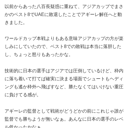
以前からあった八百長疑惑に重ねて、アジアカップでまさ
かのベスト8でUAEに敗退したことでアギーレ解任へと動
きました。
ワールドカップ本戦よりもある意味アジアカップの方が楽
しみにしていたので、ベスト8での敗戦は本当に落胆した
し、ちょっと怒りもあったかな。
技術的に日本の選手はアジアでは圧倒しているけど、枠内
に落ち着いて打てば確実に決まる場面でシュートもヘディ
ングも遙か枠外へ飛ばすなど、勝たなくてはいけない重圧
に負けてる感が。
アギーレの監督として戦術がどうどかの前にこれじゃ誰が
監督でも勝ちようが無いなぁ。あんなに日本の選手のレベ
ル低かったかなぁ。