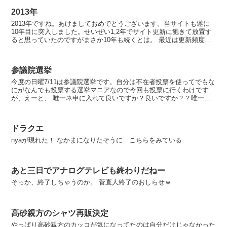
2013年
2013年ですね。あけましておめでとうございます。当サイトも遂に
10年目に突入しました。せいぜい1,2年でサイト更新に飽きて放置す
ると思っていたのですがまさか10年も続くとは。 最近は更新頻度も
減った事もあってアクセス数も超激減。全盛...
参議院選挙
今度の日曜7/11は参議院選挙です。自分は不在者投票を使ってでもな
にがなんでも投票する選挙マニアなので今回も投票に行くわけです
が、えーと、 唯一ネ申に入れて良いですか？良いですか？？唯一ネ
申に入れない有権者も地獄の火で焼かれちゃうらしい...
ドラクエ
nyaが現れた！ なかまになりたそうに こちらをみている
あと三日でアナログテレビも終わりだねー
そっか、終了しちゃうのか。 菅直人終了のおしらせｗ
高砂親方のシャツ再販決定
やっぱり高砂親方のカッコが気になってたのは自分だけじゃなかった