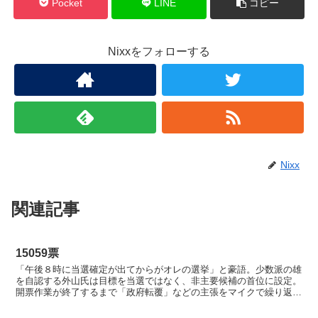
Pocket
LINE
コピー
Nixxをフォローする
Nixx
関連記事
15059票
「午後８時に当選確定が出てからがオレの選挙」と豪語。少数派の雄
を自認する外山氏は目標を当選ではなく、非主要候補の首位に設定。
開票作業が終了するまで「政府転覆」などの主張をマイクで繰り返し
た。 だが開票が進み、得票がそれほど伸びないことが...