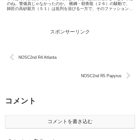
のね。警備員じゃなかったのか。 横綱・朝青龍（２６）の騒動で、
師匠の高砂親方（５１）は批判を浴びる一方で、そのファッションに
思わぬ注目が集まっている。会見などで頻繁に着用し...
スポンサーリンク
NOSC2nd R4 Atlanta
NOSC2nd R5 Papyrus
コメント
コメントを書き込む