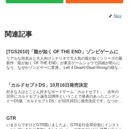
Nixx
関連記事
[TGS2010]「龍が如く OF THE END」ゾンビゲームに
リアルな街並みと大人向けシナリオで大人気の龍が如くシリーズの最
新作「龍が如く OF THE END」が東京ゲームショウで詳細が明らに
なり、なぜかゾンビゲーに変身。 Left 4 DeadやDead Risingの様なゾ
ンビゲームになっ...
「カルドセプトDS」10月16日発売決定
好きな人はとことん好きなボードゲーム「カルドセプト」、去年の
10月にカルドセプト誕生10周年ということで発表のあったニンテン
ドーDS版「カルドセプトDS」が10月16日に発売決定です。なつかし
のセガサターン版をベースに改良されたバージョンに...
GTR
いまさらですけどGTR買いましたよ。GTR走行会30分前にインスト