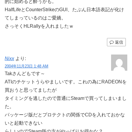
的に始めると酔うかも。
HalfLifeとCounterStrikeのGUI、たぶん日本語表記が化け
てしまっているのはご愛嬌。
さっそくHLRallyを入れましたｗ
返信
Nixx
より:
2004年11月23日 1:48 AM
Takさんどもです～
ATIのチケットうらやましいです。これの為にRADEONを
買おうと思ってましたが
タイミングを逃したので普通にSteamで買ってしまいまし
た。
パッケージ版だとプロテクトの関係でCDを入れておかな
いと起動できない
らしいのでSteam版の方がやっぱりお得かな？