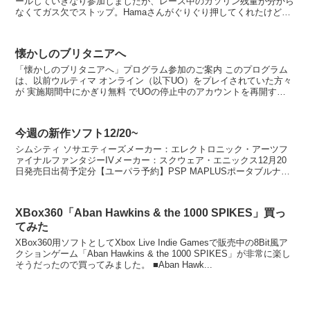
ールしていきなり参加しましたが、レース中のガソリン残量が分から
なくてガス欠でストップ。Hamaさんがぐりぐり押してくれたけども
ピットに帰れなくてリタイアでした。ん～GTR面白...
懐かしのブリタニアへ
「懐かしのブリタニアへ」プログラム参加のご案内 このプログラム
は、以前ウルティマ オンライン（以下UO）をプレイされていた方々
が 実施期間中にかぎり無料 でUOの停止中のアカウントを再開する
ことができるプログラムです。UOの歴史を暖かく見...
今週の新作ソフト12/20~
シムシティ ソサエティーズメーカー：エレクトロニック・アーツフ
ァイナルファンタジーIVメーカー：スクウェア・エニックス12月20
日発売日出荷予定分【ユーパラ予約】PSP MAPLUSポータブルナビ
2販売店：ユーパラ 楽天市場店PC 版 F...
XBox360「Aban Hawkins & the 1000 SPIKES」買っ
てみた
XBox360用ソフトとしてXbox Live Indie Gamesで販売中の8Bit風ア
クションゲーム「Aban Hawkins & the 1000 SPIKES」が非常に楽し
そうだったので買ってみました。 ■Aban Hawk...