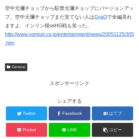
空中元彌チョップから駐禁元彌チョップにバージョンアッ
プ。空中元彌チョップまだ見てない人は
GyaO
で全編見れ
ますよ、インリン様vsHG戦も笑った。
http://www.yomiuri.co.jp/entertainment/news/20051125i305
.htm
General
スポンサーリンク
シェアする
Twitter
Facebook
はてブ
Pocket
LINE
コピー