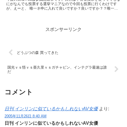
にがなんでも投票する選挙マニアなので今回も投票に行くわけです
が、えーと、 唯一ネ申に入れて良いですか？良いですか？？唯一ネ
申に入れない有権者も地獄の火で焼かれちゃうらしい...
スポンサーリンク
どうぶつの森 買ってきた
国光ｖｓ悟ｖｓ亜久里ｖｓガチャピン、インテグラ最速は誰
だ
コメント
日刊 インリンに似ているかもしれないAV女優
より:
2005年11月26日 8:40 AM
日刊 インリンに似ているかもしれないAV女優