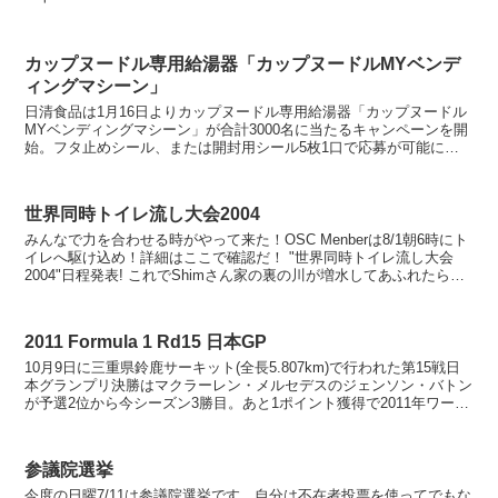
カップヌードル専用給湯器「カップヌードルMYベンデ
ィングマシーン」
日清食品は1月16日よりカップヌードル専用給湯器「カップヌードル
MYベンディングマシーン」が合計3000名に当たるキャンペーンを開
始。フタ止めシール、または開封用シール5枚1口で応募が可能にな
る。 「カップヌードルMYベンディング...
世界同時トイレ流し大会2004
みんなで力を合わせる時がやって来た！OSC Menberは8/1朝6時にト
イレへ駆け込め！詳細はここで確認だ！ "世界同時トイレ流し大会
2004"日程発表! これでShimさん家の裏の川が増水してあふれたらど
うしよう、とか言うと今は不謹慎...
2011 Formula 1 Rd15 日本GP
10月9日に三重県鈴鹿サーキット(全長5.807km)で行われた第15戦日
本グランプリ決勝はマクラーレン・メルセデスのジェンソン・バトン
が予選2位から今シーズン3勝目。あと1ポイント獲得で2011年ワール
ドチャンピオン決まるセバスチャン・ベ...
参議院選挙
今度の日曜7/11は参議院選挙です。自分は不在者投票を使ってでもな