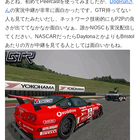
あとね、初めてPeercastを使ってみましたが、
DogRunさ
ん
の実況中継が非常に面白かったです。GTR持ってない
人も見てたみたいだし、ネットワーク技術的にもP2Pの良
さが出ててなかなか面白いなぁ。誰かNOSCも実況配信し
てください。NASCARだったらDaytonaとかよりもBristol
あたりの方が中継を見てる人としては面白いかもね。