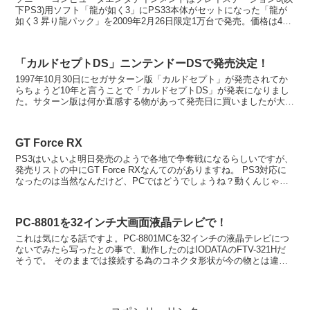
下PS3)用ソフト「龍が如く3」にPS33本体がセットになった「龍が
如く3 昇り龍パック」を2009年2月26日限定1万台で発売。価格は4万
5980円（税込）。 HDD8...
「カルドセプトDS」ニンテンドーDSで発売決定！
1997年10月30日にセガサターン版「カルドセプト」が発売されてか
らちょうど10年と言うことで「カルドセプトDS」が発表になりまし
た。サターン版は何か直感する物があって発売日に買いましたが大当
たりで当時はかなり遊びましたよ。その後もDre...
GT Force RX
PS3はいよいよ明日発売のようで各地で争奪戦になるらしいですが、
発売リストの中にGT Force RXなんてのがありますね。 PS3対応に
なったのは当然なんだけど、PCではどうでしょうね？動くんじゃな
いかなーとは思いますが。なんとなく。 ...
PC-8801を32インチ大画面液晶テレビで！
これは気になる話ですよ。PC-8801MCを32インチの液晶テレビにつ
ないでみたら写ったとの事で、動作したのはIODATAのFTV-321Hだ
そうで。 そのままでは接続する為のコネクタ形状が今の物とは違う
ので複数の変換アダプタを通してい...