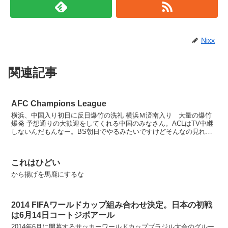
Nixx
関連記事
AFC Champions League
横浜、中国入り初日に反日爆竹の洗礼 横浜Ｍ済南入り 大量の爆竹
爆発 予想通りの大歓迎をしてくれる中国のみなさん。ACLはTV中継
しないんだもんなー。BS朝日でやるみたいですけどそんなの見れな
いしなぁ。昔からマリノス嫌いだけどもこればっか...
これはひどい
から揚げを馬鹿にするな
2014 FIFAワールドカップ組み合わせ決定。日本の初戦
は6月14日コートジボアール
2014年6月に開幕するサッカーワールドカップブラジル大会のグルー