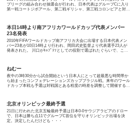
プリーグの組み合わせ抽選会が行われ、日本代表はグループCに入り
第一戦コートジボアール、第二戦ギリシャ、第三戦コロンビアと対戦
する。 対戦相手が決まるといよいよワールドカ...
本日14時より南アフリカワールドカップ代表メンバー
23名発表
2010年FIFAワールドカップ南アフリカ大会に出場する日本代表メン
バー23名が10日14時より行われ、岡田武史監督より代表選手23人が
発表された。 川口がｷｬﾌﾟﾃｿとしての役割で選ばれたぐらいで、これ
までの経緯を考えればほぼ予想通...
ねむー
夜中の3時30分から試合開始という日本人にとって超最悪な時間帯か
ら始まったコンフェデレーションズカップブラジル戦。来年のワール
ドカップ本戦も予選は対戦国とある程度の時差を調整して開催するは
ずなのでもうちょっとましでしょうけど、決勝Tからは日...
北京オリンピック最終予選
21日に行われた北京五輪最終予選は日本0-0サウジアラビアのドロー
で、日本は勝ち点11でグループC首位を守りオリンピック出場を決
定。決定したんだけども・・・