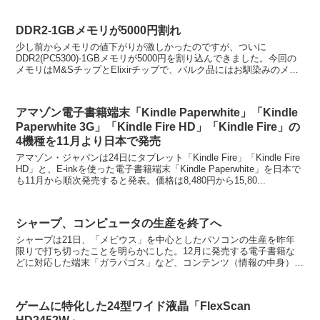
DDR2-1GBメモリが5000円割れ
少し前からメモリの値下がりが激しかったのですが、ついに
DDR2(PC5300)-1GBメモリが5000円を割り込んできました。今回の
メモリはM&SチップとElixirチップで、バルク品にはお馴染みのメー
カーですね。PC6400も明日からクレ...
アマゾン電子書籍端末「Kindle Paperwhite」「Kindle
Paperwhite 3G」「Kindle Fire HD」「Kindle Fire」の
4機種を11月より日本で発売
アマゾン・ジャパンは24日にタブレット「Kindle Fire」「Kindle Fire
HD」と、E-inkを使った電子書籍端末「Kindle Paperwhite」を日本で
も11月から順次発売すると発表。価格は8,480円から15,80...
シャープ、コンピュータの生産を終了へ
シャープは21日、「メビウス」を中心としたパソコンの生産を昨年
限りで打ち切ったことを明らかにした。12月に発売する電子書籍な
どに対応した端末「ガラパゴス」など、コンテンツ（情報の中身）配
信などと一体化させた電子端末の開発・生産に経営資源を集...
ゲームに特化した24型ワイド液晶「FlexScan