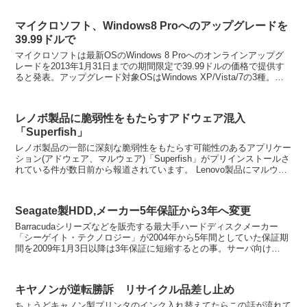
マイクロソフト、Windows8 Proへのアップグレードを
39.99ドルで
マイクロソフトは最新OSのWindows 8 Proへのオンラインアップグ
レードを2013年1月31日までの期間限定で39.99ドルの価格で提供す
ると発表。アップグレード対象OSはWindows XP/Vista/7の3種。こ
れまでのWin...
レノボ製品に脆弱性をもたらすアドウェア混入
「Superfish」
レノボ製品の一部に深刻な脆弱性をもたらす可能性のあるアプリケー
ション(アドウェア、マルウェア)「Superfish」がプリインストールさ
れている件が数日前から報道されています。 Lenovo製品にマルウェ
ア搭載で同社が対策を開示 Le...
Seagate製HDD,メーカー5年保証から3年へ変更
Barracudaシリーズなどを販売する最大手ハードディスクメーカー
「シーゲイト・テクノロジー」が2004年から5年間としていた保証期
間を2009年1月3日以降は3年保証に短縮するとの事。サーバ向け
Cheetahシリーズなどは今まで通り5年...
キヤノンが逆転勝訴 リサイクル品差し止め
ちょうどキャノン製プリンタのインク入れ替えてたらこの話が流れて