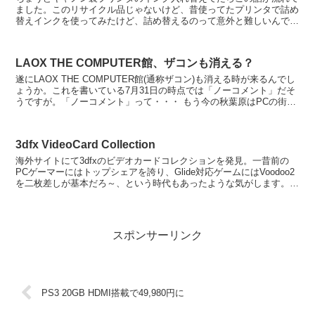
ました。このリサイクル品じゃないけど、昔使ってたプリンタで詰め
替えインクを使ってみたけど、詰め替えるのって意外と難しいんです
よね。 上手く空気を抜いたりして圧力を調整しないと出...
LAOX THE COMPUTER館、ザコンも消える？
遂にLAOX THE COMPUTER館(通称ザコン)も消える時が来るんでし
ょうか。これを書いている7月31日の時点では「ノーコメント」だそ
うですが。「ノーコメント」って・・・ もう今の秋葉原はPCの街で
も電気街でも安売りでもテクノロ...
3dfx VideoCard Collection
海外サイトにて3dfxのビデオカードコレクションを発見。一昔前の
PCゲーマーにはトップシェアを誇り、Glide対応ゲームにはVoodoo2
を二枚差しが基本だろ～、という時代もあったような気がします。気
のせいかもしれません。 Voodo...
スポンサーリンク
PS3 20GB HDMI搭載で49,980円に