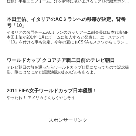
仕様）半袖ユニフォーム。汗を瞬時に吸い上げるミクロの給水ポンプ
を編みこんだ超軽量素材「fabric ...
本田圭佑、イタリアのACミランへの移籍が決定。背番
号「10」
イタリアの名門チームACミランのガッリアーニ副会長は日本代表MF
本田圭佑が2014年1月にチームに加入すると発表し、エースナンバー
「10」を付ける事も決定。今年の夏にもCSKAモスクワからミラン移
籍の可能性があったものの移籍金の問題で実現せ...
ワールドカップ クロアチア戦二日前のテレビ朝日
テレビ朝日の前を通ったらワールドカップ仕様になってたので記念撮
影。隣にはなにかと話題沸騰のあのビルもあるよ。
2011 FIFA女子ワールドカップ日本優勝！
やったね！ アメリカさんもくやしそう
スポンサーリンク