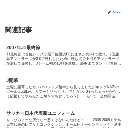
Nixx
関連記事
2007年J1最終節
J1最終節は首位レッズが最下位横浜FCにまさかの0-1で敗れ、2位鹿
島アントラーズが3-0で勝利したために勝ち点で上回るアントラーズ
が逆転で優勝し、Jチーム初の10冠を達成。 終盤までダントツ首位を
キープしていたレッズはACLの厳しい...
J開幕
土曜に開幕したガンバvsレッズ後半から見てましたがキングKAZIの
ゴールはｶｺﾖｶﾀ。カフーもびっくり。でもガンバ行っちゃったからも
う応援してやらんたこ焼きでも食ってろヽ(´ー｀)ノ で、全然関係な
いけど開幕戦でハットトリックだった柳沢、...
サッカー日本代表新ユニフォーム
ん～びみょーな所だなー悪くはないんだけど・・・ 2008-2009モデル
日本代表のレプリカコレクション。ホーム用オーセンティック（選手