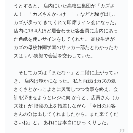
うとすると、 店内にいた高校生集団が「カズさ
ん！」「カズさんかっけー！」などと騒ぎ出し、
カズが戻って きてくれて即席サイン会になった。
店内に13,4人ほど居合わせた客全員に店内にあっ
た色紙を使いサインをしてくれた。 高校生達が
カズの母校静岡学園のサッカー部だとわかったカ
ズは いい笑顔で会話を交わしていた。
そしてカズは「またな～」と二階に上がってい
き、 店内は静かになった。 私と両親はカズの気
さくさとかっこよさに興奮しつつ食事を終え、会
計を済ませようとレジに向 かうと、店員さん（カ
ズ妹）が 階段の上を指差しながら 「今日のお客
さんの分は出してくれましたから。また来てくだ
さいね」と。 あれには本当にびっ くりした。