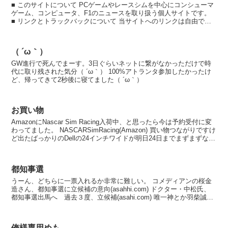
■ このサイトについて PCゲームやレースシムを中心にコンシューマ
ゲーム、コンピュータ、F1のニュースを取り扱う個人サイトです。
■ リンクとトラックバックについて 当サイトへのリンクは自由です
のでどの記事へリンクしてもらってもかまいませ...
（ ´ω｀）
GW進行で死んでまーす。3日ぐらいネットに繋がなかっただけで時
代に取り残された気分（ ´ω｀） 100%アトランタ参加したかったけ
ど、帰ってきて2秒後に寝てました（ ´ω｀）
お買い物
AmazonにNascar Sim Racing入荷中、と思ったら今は予約受付に変
わってました。 NASCARSimRacing(Amazon) 買い物つながりですけ
ど出たばっかりのDellの24インチワイドが明日24日までまずまずな
P...
都知事選
うーん、どちらに一票入れるか非常に難しい。 コメディアンの桜金
造さん、都知事選に立候補の意向(asahhi.com) ドクター・中松氏、
都知事選出馬へ 過去３度、立候補(asahi.com) 唯一神とか羽柴誠三
秀吉さんは出馬してくれない...
俺様専用めも