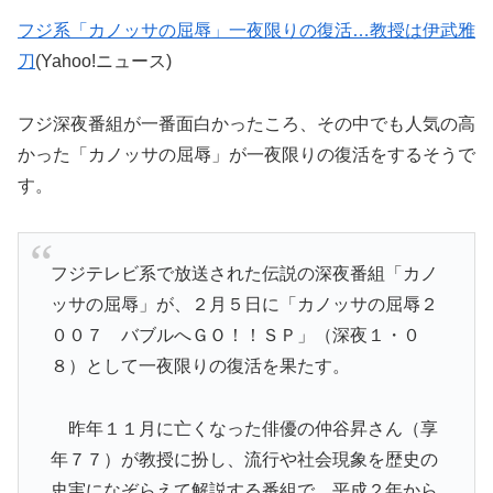
フジ系「カノッサの屈辱」一夜限りの復活…教授は伊武雅
刀
(Yahoo!ニュース)
フジ深夜番組が一番面白かったころ、その中でも人気の高
かった「カノッサの屈辱」が一夜限りの復活をするそうで
す。
フジテレビ系で放送された伝説の深夜番組「カノ
ッサの屈辱」が、２月５日に「カノッサの屈辱２
００７ バブルへＧＯ！！ＳＰ」（深夜１・０
８）として一夜限りの復活を果たす。
昨年１１月に亡くなった俳優の仲谷昇さん（享
年７７）が教授に扮し、流行や社会現象を歴史の
史実になぞらえて解説する番組で、平成２年から