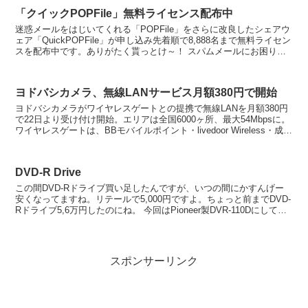
「クイックPOPFile」無料ライセンス配布中
迷惑メールをはじいてくれる「POPFile」をさらに改良したシェアウ
ェア「QuickPOPFile」が申し込み先着順で8,888名まで無料ライセン
スを配布中です。ありがたく貰っとけ～！ スパムメールにお困りの
方に 迷惑メール対策-学習...
ヨドバシカメラ、無線LANサービス月額380円で開始
ヨドバシカメラがワイヤレスゲートとの提携で無線LANを月額380円
で22日より受け付け開始。エリアは全国6000ヶ所、最大54Mbpsに。
ワイヤレスゲートは、BBモバイルポイント・livedoor Wireless・成田
空港エアポー...
DVD-R Drive
この間DVD-Rドライブ買い足したんですが、いつの間にかすんげー
安くなってますね。リテールで5,000円ですよ。ちょっと前までDVD-
Rドライブ5,6万円したのにね。 今回はPioneer製DVR-110Dにしてみ
ましたが、バルクよりもB...
スポンサーリンク