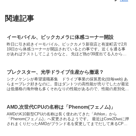
関連記事
イーモバイル、ビックカメラに体感コーナー開設
昨日に引き続きイーモバイル。ビックカメラ新宿店と有楽町店で2月
19日から体感コーナーが開設されているとの事です。近くを通る事
があればテストしてこようかなと。 先ほど熱が39度出てる人から電
話が掛かってきて、イーモバイルに加入したくてたまら...
プレクスター、光学ドライブ生産から撤退？
シナノケンシが希望退職募集 ドライブ事業の採算悪化(信毎web) あ
らまープレク好きなのに。昔はダントツの高性能が売りでしたが最近
は低価格の海外物も多くそれなりの性能があるので、性能の差別化が
難しいのかな。最近はOEM製品も多かったので嫌...
AMD,次世代CPUの名称は「Phenom(フェノム)」
AMDのK10新型CPUの名称は長く使われてきた「Athlon」から
「Phenom(フェノム)」へ変更されるようです。 最近はCore2Duoに押
されまくりだったAMDがブランド名を変更してまでだして来るCPU
なので期待はしてますよ。 ...