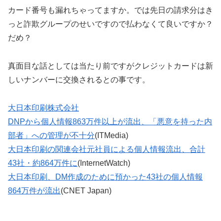
カード番号も漏れちゃってますか。では先日の請求分はき
っと詐欺グループのせいですので払わなくて良いですか？
だめ？
真面目な話としては当たり前ですがクレジットカードは新
しいナンバーに交換されるとの事です。
大日本印刷株式会社
DNPから個人情報863万件以上が流出、「悪意を持った内
部者」への管理が不十分
(ITMedia)
大日本印刷の関連会社元社員による個人情報流出、合計
43社・約864万件に
(InternetWatch)
大日本印刷、DM作成のために預かった43社の個人情報
864万件が流出
(CNET Japan)