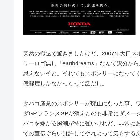
突然の撤退で驚きましたけど、2007年大口
サーロゴ無し「earthdreams」なんて訳
思えないぞと。それでもスポンサーになってく
億程度しかなかったって話だし。
タバコ産業のスポンサーが廃止になった事、ワ
ダGP,フランスGPが消えたのも非常にダメ
バコを嫌がる風潮が特に強いけれど、非常に
での宣伝ぐらいは許してやれよって気もする