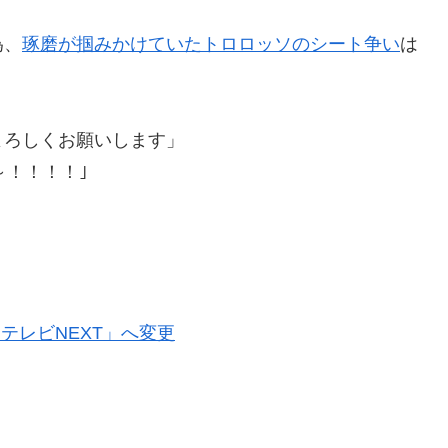
為、
琢磨が掴みかけていたトロロッソのシート争い
は
よろしくお願いします」
～！！！！｣
テレビNEXT」へ変更