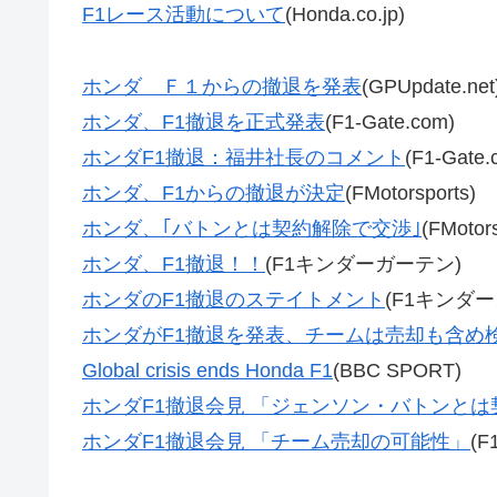
F1レース活動について
(Honda.co.jp)
ホンダ Ｆ１からの撤退を発表
(GPUpdate.net
ホンダ、F1撤退を正式発表
(F1-Gate.com)
ホンダF1撤退：福井社長のコメント
(F1-Gate.
ホンダ、F1からの撤退が決定
(FMotorsports)
ホンダ、｢バトンとは契約解除で交渉｣
(FMotors
ホンダ、F1撤退！！
(F1キンダーガーテン)
ホンダのF1撤退のステイトメント
(F1キンダ
ホンダがF1撤退を発表、チームは売却も含め
Global crisis ends Honda F1
(BBC SPORT)
ホンダF1撤退会見 「ジェンソン・バトンと
ホンダF1撤退会見 「チーム売却の可能性」
(F