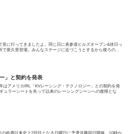
だったので見に行ってきましたよ。同じ日に表参道ヒルズオープン&休日っ
 15時をちょっと回った所で亜久里登場。みんなステージに近づこうとするから後ろの...
ジー」と契約を発表
10年はアメリカIRL「KVレーシング・テクノロジー」との契約を発
でレギュラーシートを失って以来のレーシングシーンへの復帰とな
年の鈴鹿以来史上2回目となる日曜日に予選決勝同日開催。10時か