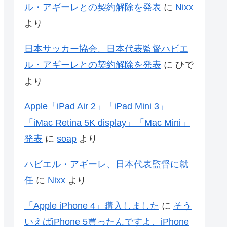
ル・アギーレとの契約解除を発表
に
Nixx
より
日本サッカー協会、日本代表監督ハビエ
ル・アギーレとの契約解除を発表
に
ひで
より
Apple「iPad Air 2」「iPad Mini 3」
「iMac Retina 5K display」「Mac Mini」
発表
に
soap
より
ハビエル・アギーレ、日本代表監督に就
任
に
Nixx
より
「Apple iPhone 4」購入しました
に
そう
いえばiPhone 5買ったんですよ、iPhone