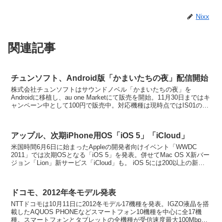
Nixx
関連記事
チュンソフト、Android版「かまいたちの夜」配信開始
株式会社チュンソフトはサウンドノベル「かまいたちの夜」を
Androidに移植し、au one Marketにて販売を開始。11月30日まではキ
ャンペーン中として100円で販売中。対応機種は現時点ではIS01の
み。 原作となるスーパーフ...
アップル、次期iPhone用OS「iOS 5」「iCloud」
米国時間6月6日に始まったAppleの開発者向けイベント「WWDC
2011」では次期OSとなる「iOS 5」を発表。併せてMac OS X新バー
ジョン「Lion」新サービス「iCloud」も。 iOS 5には200以上の新機
能が搭載...
ドコモ、2012年冬モデル発表
NTTドコモは10月11日に2012冬モデル17機種を発表。IGZO液晶を搭
載したAQUOS PHONEなどスマートフォン10機種を中心に全17機
種。スマートフォンとタブレットの全機種が受信速度最大100Mbps