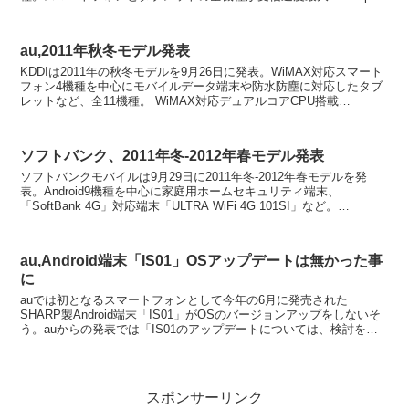
のデータ通信サービス「Xi」...
au,2011年秋冬モデル発表
KDDIは2011年の秋冬モデルを9月26日に発表。WiMAX対応スマート
フォン4機種を中心にモバイルデータ端末や防水防塵に対応したタブ
レットなど、全11機種。 WiMAX対応デュアルコアCPU搭載
「Motorola Photon」 ...
ソフトバンク、2011年冬-2012年春モデル発表
ソフトバンクモバイルは9月29日に2011年冬-2012年春モデルを発
表。Android9機種を中心に家庭用ホームセキュリティ端末、
「SoftBank 4G」対応端末「ULTRA WiFi 4G 101SI」など。
「LUMIX Ph...
au,Android端末「IS01」OSアップデートは無かった事
に
auでは初となるスマートフォンとして今年の6月に発売された
SHARP製Android端末「IS01」がOSのバージョンアップをしないそ
う。auからの発表では「IS01のアップデートについては、検討を重
ねましたが、ハードウェア設計値、操作性、...
スポンサーリンク