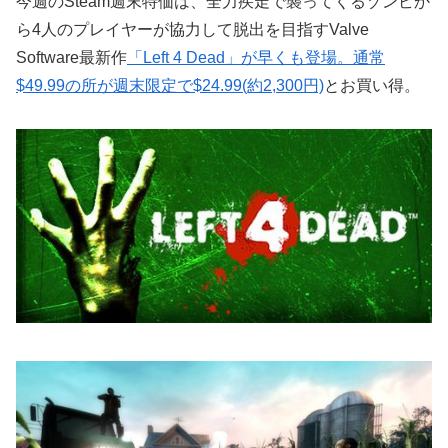
今週のSteam週末特価は、全力疾走で襲ってくるゾンビか
ら4人のプレイヤーが協力して脱出を目指すValve
Software最新作
「Left 4 Dead」が早くも登場。通常
$49.99の所が週末限定で$24.99(約2,300円)
とお買い得。