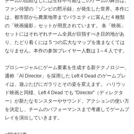
チームの団結なしには生存不可能なこのゲームの舞台は、
ファン待望の「ゾンビの黙示録」が発生した世界。本作に
は、都市部から農業地帯までバラエティに富んだ 4 種類
の「映画撮影」セットが用意されています。 各「映画」
セットにはそれぞれチーム全員が目指すべき目的地があ
り、たどり着くには 5 つの広大なマップを進まなくては
なりません。本作の参加プレイヤー人数は 1～4 人です。
プロシージャルにゲーム要素を生成する新テクノロジー、
通称「AI Director」を採用した Left 4 Dead のゲームプレ
イは、遊ぶたびにガラリとその姿を変えます。 ハリウッ
ド映画と同様、Left 4 Dead でも “Director”（ディレクタ
ー）が新たなモンスターやサウンド、アクションの使い方
を決定し、チームのパフォーマンスまで考慮してゲームプ
レイを演出していきます。