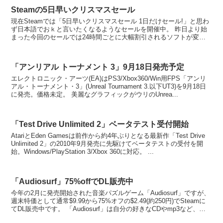
Steamの5日早いクリスマスセール
現在Steamでは「5日早いクリスマスセール 1日だけセール!」と思わ
ず日本語でおｋと言いたくなるようなセールを開催中。 昨日より始
まった今回のセールでは24時間ごとに大幅割引されるソフトが変更
され、27日分ではGRIDが$29.99...
「アンリアル トーナメント 3」9月18日発売予定
エレクトロニック・アーツ(EA)はPS3/Xbox360/Win用FPS「アンリ
アル・トーナメント・3」(Unreal Tournament 3.以下UT3)を9月18日
に発売。価格未定。 美麗なグラフィックがウリのUnrea...
「Test Drive Unlimited 2」ベータテスト受付開始
AtariとEden Gamesは前作から約4年ぶりとなる最新作「Test Drive
Unlimited 2」の2010年9月発売に先駆けてベータテストの受付を開
始。Windows/PlayStation 3/Xbox 360に対応。 ...
「Audiosurf」75%offでDL販売中
今年の2月に発売開始された音楽パズルゲーム「Audiosurf」ですが、
週末特価として通常$9.99から75%オフの$2.49(約250円)でSteamに
てDL販売中です。 「Audiosurf」は自分の好きなCDやmp3など、音
楽デ...