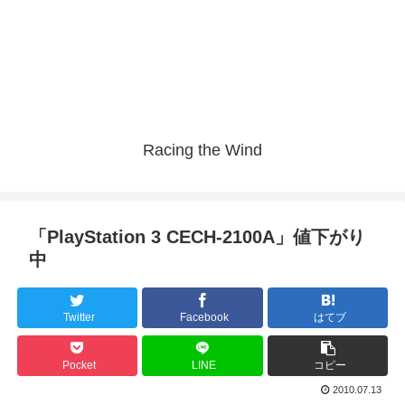
Racing the Wind
「PlayStation 3 CECH-2100A」値下がり
中
Twitter
Facebook
はてブ
Pocket
LINE
コピー
2010.07.13