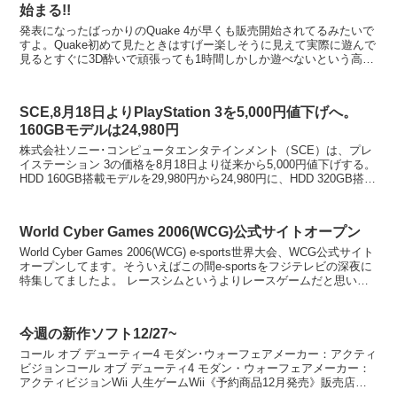
始まる!!
発表になったばっかりのQuake 4が早くも販売開始されてるみたいで
すよ。Quake初めて見たときはすげー楽しそうに見えて実際に遊んで
見るとすぐに3D酔いで頑張っても1時間しかしか遊べないという高橋
名人の教えを強制的に守らされるゲームでした...
SCE,8月18日よりPlayStation 3を5,000円値下げへ。
160GBモデルは24,980円
株式会社ソニー･コンピュータエンタテインメント（SCE）は、プレ
イステーション 3の価格を8月18日より従来から5,000円値下げする。
HDD 160GB搭載モデルを29,980円から24,980円に、HDD 320GB搭載
モデルを34,9...
World Cyber Games 2006(WCG)公式サイトオープン
World Cyber Games 2006(WCG) e-sports世界大会、WCG公式サイト
オープンしてます。そういえばこの間e-sportsをフジテレビの深夜に
特集してましたよ。 レースシムというよりレースゲームだと思いま
すが、P...
今週の新作ソフト12/27~
コール オブ デューティー4 モダン･ウォーフェアメーカー：アクティ
ビジョンコール オブ デューティ4 モダン・ウォーフェアメーカー：
アクティビジョンWii 人生ゲームWii《予約商品12月発売》販売店：
あみあみメタルスラッグコンプリート...