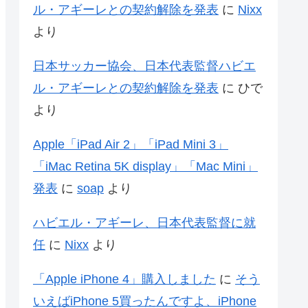
ル・アギーレとの契約解除を発表
に
Nixx
より
日本サッカー協会、日本代表監督ハビエ
ル・アギーレとの契約解除を発表
に
ひで
より
Apple「iPad Air 2」「iPad Mini 3」
「iMac Retina 5K display」「Mac Mini」
発表
に
soap
より
ハビエル・アギーレ、日本代表監督に就
任
に
Nixx
より
「Apple iPhone 4」購入しました
に
そう
いえばiPhone 5買ったんですよ、iPhone