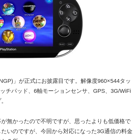
table(NGP)」が正式にお披露目です。解像度960×544タッ
チパッド、6軸モーションセンサ、GPS、3G/WiFi
プ。
事が無かったので不明ですが、思ったよりも低価格で
たいのですが、今回から対応になった3G通信の料金