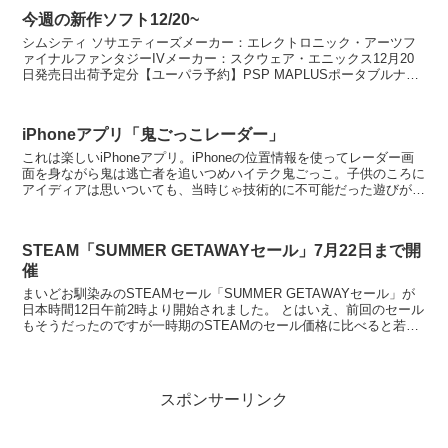
今週の新作ソフト12/20~
シムシティ ソサエティーズメーカー：エレクトロニック・アーツフ
ァイナルファンタジーIVメーカー：スクウェア・エニックス12月20
日発売日出荷予定分【ユーパラ予約】PSP MAPLUSポータブルナビ
2販売店：ユーパラ 楽天市場店PC 版 F...
iPhoneアプリ「鬼ごっこレーダー」
これは楽しいiPhoneアプリ。iPhoneの位置情報を使ってレーダー画
面を身ながら鬼は逃亡者を追いつめハイテク鬼ごっこ。子供のころに
アイディアは思いついても、当時じゃ技術的に不可能だった遊びが
2009年遂にiPhoneで実現です。 ...
STEAM「SUMMER GETAWAYセール」7月22日まで開
催
まいどお馴染みのSTEAMセール「SUMMER GETAWAYセール」が
日本時間12日午前2時より開始されました。 とはいえ、前回のセール
もそうだったのですが一時期のSTEAMのセール価格に比べると若干
値下がり率がいまいちかなと。過去...
スポンサーリンク