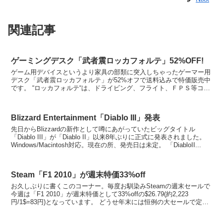
関連記事
ゲーミングデスク「武者震ロッカフォルテ」52%OFF!
ゲーム用デバイスというより家具の部類に突入しちゃったゲーマー用
デスク「武者震ロッカフォルテ」が52%オフで送料込みで特価販売中
です。 “ロッカフォルテ“は、ドライビング、フライト、ＦＰＳ等コン
トローラデバイスを必要とするリアル志向のユ...
Blizzard Entertainment「Diablo III」発表
先日からBlizzardの新作として噂にあがっていたビッグタイトル
「Diablo III」が「Diablo II」以来8年ぶりに正式に発表されました。
Windows/Macintosh対応。現在の所、発売日は未定。 「DiabloII...
Steam「F1 2010」が週末特価33%off
お久しぶりに書くこのコーナー。毎度お馴染みSteamの週末セールで
今週は「F1 2010」が週末特価として33%offの$26.79(約2,223
円/1$=83円)となっています。 どうせ年末には恒例の大セールで定価
の50%offまた...