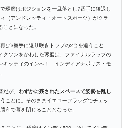
で琢磨はポジションを一旦落とし7番手に後退し
ティ（アンドレッティ・オートスポーツ）がクラ
ることになった。
再び3番手に返り咲きトップの2台を追うこと
ィクソンをかわした琢磨は、ファイナルラップの
ンキッティのインへ！ インディアナポリス・モ
た。
磨だが、
わずかに残されたスペースで姿勢を乱し
まう
ことに。そのままイエローフラッグでチェッ
の勝利で幕を閉じることとなった。
ることに。琢磨はインディ500、そしてインデ