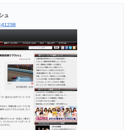
シュ
o=41238