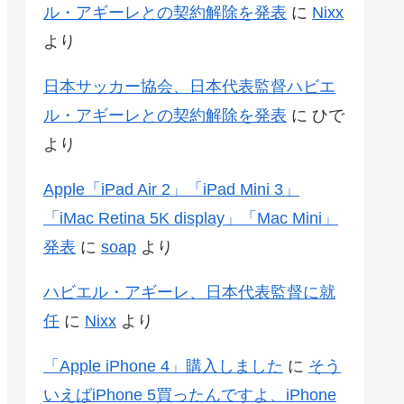
ル・アギーレとの契約解除を発表
に
Nixx
より
日本サッカー協会、日本代表監督ハビエ
ル・アギーレとの契約解除を発表
に
ひで
より
Apple「iPad Air 2」「iPad Mini 3」
「iMac Retina 5K display」「Mac Mini」
発表
に
soap
より
ハビエル・アギーレ、日本代表監督に就
任
に
Nixx
より
「Apple iPhone 4」購入しました
に
そう
いえばiPhone 5買ったんですよ、iPhone