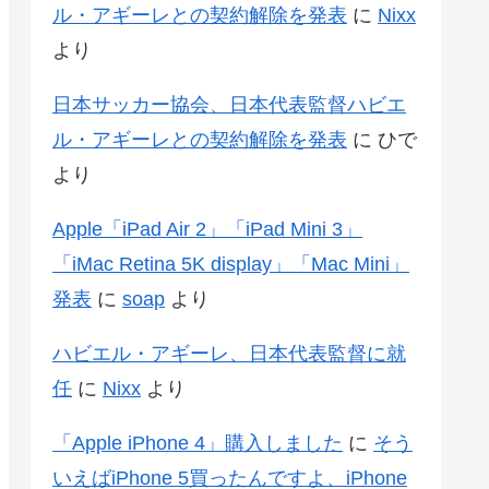
ル・アギーレとの契約解除を発表
に
Nixx
より
日本サッカー協会、日本代表監督ハビエ
ル・アギーレとの契約解除を発表
に
ひで
より
Apple「iPad Air 2」「iPad Mini 3」
「iMac Retina 5K display」「Mac Mini」
発表
に
soap
より
ハビエル・アギーレ、日本代表監督に就
任
に
Nixx
より
「Apple iPhone 4」購入しました
に
そう
いえばiPhone 5買ったんですよ、iPhone