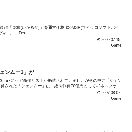
ー製作の傑作「斑鳩(いかるが)」を通常価格800MSP(マイクロソフトポイ
ント)が50%オフとなる400MSPでXbox Live Arcadeにて配信中。 「Deal...
2009.07.15
Game
ェンムー3」が
meSparkにセガ新作リストが掲載されていましたがその中に「シェン
ムキャスト用に開発された「シェンムー」は、総制作費70億円としてギネスブッ...
2007.08.07
Game