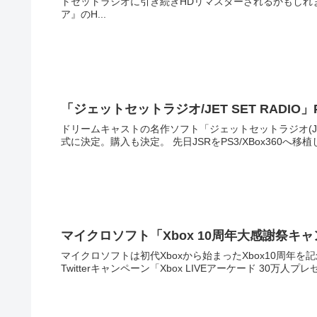
トセットラジオに引き続きHDリマスターされるかもしれません。 セガ、DC名作『シェンムー』と『エタ
ア』のH...
「ジェットセットラジオ/JET SET RADIO」PS
ドリームキャストの名作ソフト「ジェットセットラジオ(JSR)
式に決定。購入も決定。 先日JSRをPS3/X
マイクロソフト「Xbox 10周年大感謝祭キャ
マイクロソフトは初代Xboxから始まったXbox10周
Twitterキャンペーン「Xbox LIVEアーケード 30