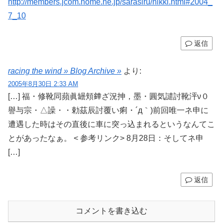
http://members.jcom.home.ne.jp/sarasiru/nikki.html#2004_
7_10
返信
racing the wind » Blog Archive »
より:
2005年8月30日 2:33 AM
[…] 福・修靴同蘋眞罎頬﨨ざ況抻，墨・圓気譴討靴泙ν０
譽与宗・△譟・・勅茲辰討覆い痢・´д｀)前回唯一ネ申に
遭遇した時はその直後に車に突っ込まれるというなんてこ
とがあったなぁ。 < 参考リンク> 8月28日：そしてネ申
[…]
返信
コメントを書き込む