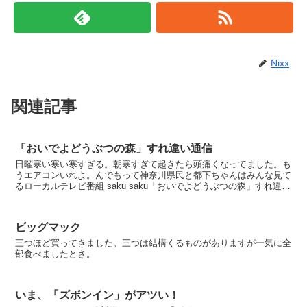
Nixx
関連記事
「おいでよどうぶつの森」すれ違い通信
日曜寒い寒い寒すぎる。朝寒すぎて起きたら頭痛くなってました。も
うエアコンいれよ。んでもって神奈川県民と都下ちゃんはみんな見て
るローカルテレビ番組 saku saku「おいでよどうぶつの森」すれ違い
通信企画 寒い中買い物ついでに横浜駅へ行って...
ビッグマック
三つほど買ってきました。三つは結構くるものがありますが一気に全
部食べましたとさ。
いま、「ズボンイン」がアツい！