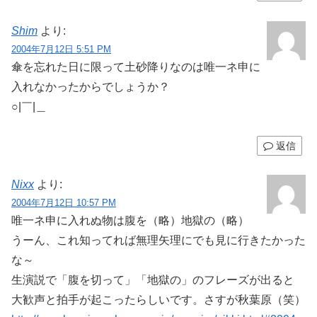
Shim
より:
2004年7月12日 5:51 PM
傘を忘れた日に限って土砂降りなのは唯一ネ申に
入れなかったからでしょうか？
○|￣|＿
返信
Nixx
より:
2004年7月12日 10:57 PM
唯一ネ申に入れぬ物は腹を（略）地獄の（略）
うーん、これ知ってれば無理矢理にでも見に行きたかった
な～
生演説で「腹を切って」「地獄の」のフレーズが出ると
大歓声と拍手が起こったらしいです。さすが秋葉原（笑）