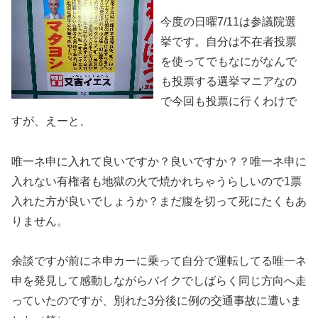
今度の日曜7/11は参議院選
挙です。自分は不在者投票
を使ってでもなにがなんで
も投票する選挙マニアなの
で今回も投票に行くわけで
すが、えーと、
唯一ネ申に入れて良いですか？良いですか？？唯一ネ申に
入れない有権者も地獄の火で焼かれちゃうらしいので1票
入れた方が良いでしょうか？まだ腹を切って死にたくもあ
りません。
余談ですが前にネ申カーに乗って自分で運転してる唯一ネ
申を発見して感動しながらバイクでしばらく同じ方向へ走
っていたのですが、別れた3分後に例の交通事故に遭いま