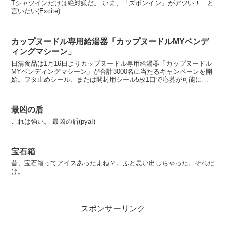
Tシャツインだけは絶対嫌だ。 いま、「ズボンイン」がアツい！ と
言いたい(Excite)
カップヌードル専用給湯器「カップヌードルMYベンデ
ィングマシーン」
日清食品は1月16日よりカップヌードル専用給湯器「カップヌードル
MYベンディングマシーン」が合計3000名に当たるキャンペーンを開
始。フタ止めシール、または開封用シール5枚1口で応募が可能にな
る。 「カップヌードルMYベンディング...
最凶の盾
これは強い。 最凶の盾(pya!)
宝石箱
昔、宝石箱ってアイスあったよね？。ふと思い出しちゃった。それだ
け。
スポンサーリンク