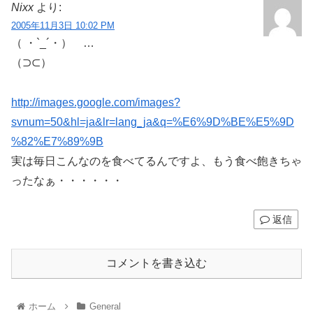
Nixx
より:
2005年11月3日 10:02 PM
（ ・`_´・） …
（⊃⊂）
http://images.google.com/images?
svnum=50&hl=ja&lr=lang_ja&q=%E6%9D%BE%E5%9D
%82%E7%89%9B
実は毎日こんなのを食べてるんですよ、もう食べ飽きちゃ
ったなぁ・・・・・・
返信
コメントを書き込む
ホーム
General