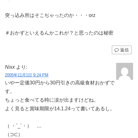
突っ込み所はそこぢゃったのか・・・orz
＃おかずといえるんかこれが？と思ったのは秘密
返信
Nixx
より:
2005年11月1日 9:24 PM
いやー定価30円から30円引きの高級食材おかずで
す。
ちょっと食べてる時に涙が出ますけどね。
よく見ると賞味期限が14.1.24って書いてあるし。
（ ・`_´・） …
（⊃⊂）