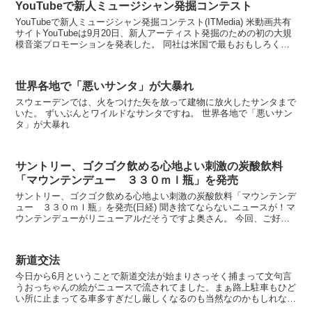
YouTubeで新人ミュージシャン発掘コンテスト
YouTubeで新人ミュージシャン発掘コンテスト(ITMedia) 米動画共有
サイトYouTubeは9月20日、新人アーティスト発掘のための初の大規
模音楽プロモーションを発表した。 同社は米国で最もおもしろくク
リエイティブなアーティストを...
世界各地で「悪いサンタ」が大暴れ
スウェーデンでは、火をつけた矢を放って建物に放火したサンタまで
いた。 ずいぶんとワイルドなサンタですね。 世界各地で「悪いサン
タ」が大暴れ
サントリー、ゴクゴク飲める心地よい刺激の炭酸飲料
「マウンテンデュー ３３０ｍｌ瓶」を発売
サントリー、ゴクゴク飲める心地よい刺激の炭酸飲料「マウンテンデ
ュー ３３０ｍｌ瓶」を発売(日経) 聞き捨てならないニュースが！マ
ウンテンデューがリニューアルだそうですよ奥さん。 今回、ご好評
いただいている中味の特長はそのままに、よりシズ...
新道交法
今日から6月ということで新道交法が始まりさっそく捕まって文句言
うおっちゃんの絵がニュースで流されてました。まぁ路上駐車もひど
い所に止まってる車多すぎだし厳しくなるのも当然なのかもしれない
けど・・・