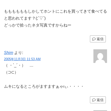
ももももももしかしてホントにこれを買ってきて食べてる
と思われてます？(;´▽`)
どっかで拾ったネタ写真ですからねー
返信
Shim
より:
2005年11月3日 11:53 AM
（ ・`_´・） …
（⊃⊂）
ムキになるところがますますぁゃιぃ・・・・
返信