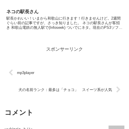
ネコの駅長さん
駅長かわいい！いまから和歌山に行きます！行きませんけど。2週間
ぐらい前の記事ですが、さっき知りました。 ネコの駅長さんが客招
き 和歌山電鉄の無人駅で(Infoseek) ついでにネタ。現在のPS3ソフト
で唯一楽しそうな「まいにちいっしょ」...
スポンサーリンク
mp3player
犬の名前ランク：最多は「チョコ」 スイーツ系が人気
コメント