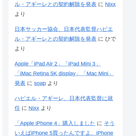
ル・アギーレとの契約解除を発表
に
Nixx
より
日本サッカー協会、日本代表監督ハビエ
ル・アギーレとの契約解除を発表
に
ひで
より
Apple「iPad Air 2」「iPad Mini 3」
「iMac Retina 5K display」「Mac Mini」
発表
に
soap
より
ハビエル・アギーレ、日本代表監督に就
任
に
Nixx
より
「Apple iPhone 4」購入しました
に
そう
いえばiPhone 5買ったんですよ、iPhone