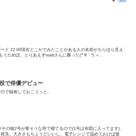
ちらほら見え
ますよ。2回目がベストの記録でそのあとが集中が切れてもうだめぽ。とりあえずmattさんに勝った(*´∀｀*) ＜...
役で俳優デビュー
なので録画しておこうっと。
を発見。大きさもちょうどいいし、電子レンジで温めておけば後