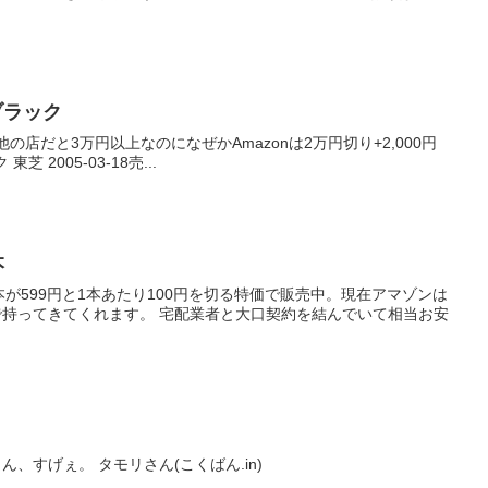
モブラック
。他の店だと3万円以上なのになぜかAmazonは2万円切り+2,000円
還元。 東芝 HDDプレーヤー gigabeat G23 コスモブラック 東芝 2005-03-18売...
本
が599円と1本あたり100円を切る特価で販売中。現在アマゾンは
業者と大口契約を結んでいて相当お安
なんつーみなぎる才能の無駄遣い。このリンク先のタモさん、すげぇ。 タモリさん(こくばん.in)