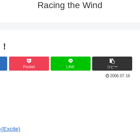
Racing the Wind
い！
Pocket
LINE
コピー
2006.07.16
cite)