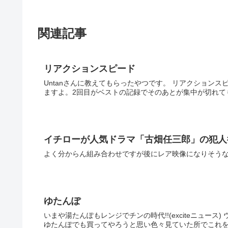
関連記事
リアクションスピード
Untanさんに教えてもらったやつです。 リアクションスピード 22:00現在どこかでみたことがある人の名前が
イチローが人気ドラマ「古畑任三郎」の犯人
よく分からん組み合わせですが後にレア映像になりそう
ゆたんぽ
いまや湯たんぽもレンジでチンの時代!!(exciteニュース) ウチの猫2号が寒そうな所で寝てるので(1号は布団に入ってます)、
ゆたんぽでも買ってやろうと思い色々見ていた所でこれ