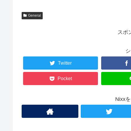
General
スポ
シ
Twitter
Pocket
Nix