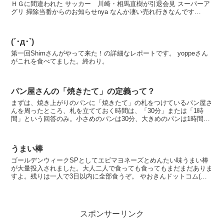
ＨＧに間違われた サッカー 川崎・相馬直樹が引退会見 スーパーア
グリ 掃除当番からのお知らせnya なんか凄い売れ行きなんです
が……“SiS756”搭載のSocke...
(´･д･`)
第一回Shimさんがやって来た！の詳細なレポートです。 yoppeさん
がこれを食べてました。終わり。
パン屋さんの「焼きたて」の定義って？
まずは、焼き上がりのパンに「焼きたて」の札をつけているパン屋さ
んを周ったところ、札を立てておく時間は、「30分」または「1時
間」という回答のみ。小さめのパンは30分、大きめのパンは1時間と
わけているお店もあった。 なるほど。割とそのまんま...
うまい棒
ゴールデンウィークSPとしてエビマヨネーズとめんたい味うまい棒
が大量投入されました。大人二人で食っても食ってもまだまだありま
すよ。残りは一人で3日以内に全部食うぞ。 やおきんドットコム(や
おきんドットコム) やおきん公認 うまい棒総合サイ...
スポンサーリンク