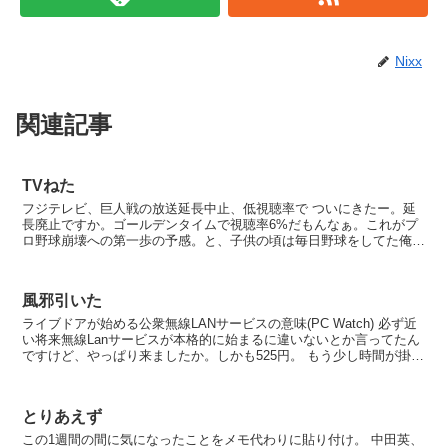
Nixx
関連記事
TVねた
フジテレビ、巨人戦の放送延長中止、低視聴率で ついにきたー。延
長廃止ですか。ゴールデンタイムで視聴率6%だもんなぁ。これがプ
ロ野球崩壊への第一歩の予感。と、子供の頃は毎日野球をしてた俺が
言ってみる。 相撲も人気は低迷しているけれども、ここ...
風邪引いた
ライブドアが始める公衆無線LANサービスの意味(PC Watch) 必ず近
い将来無線Lanサービスが本格的に始まるに違いないとか言ってたん
ですけど、やっぱり来ましたか。しかも525円。 もう少し時間が掛か
るでしょうけど日本中に無線LANが...
とりあえず
この1週間の間に気になったことをメモ代わりに貼り付け。 中田英、