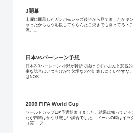
J開幕
土曜に開幕したガンバvsレッズ後半から見てましたがキング
ゃったからもう応援してやらんたこ焼きでも食ってろヽ(´ー｀)ノ で、全然関係ないけど開幕戦でハットト
沢、...
日本vsバーレーン予想
日本2-0バーレーン 小野が骨折で抜けてずいぶんと悲
事な試合はいつもけがで欠場なので計算しにくいですな。毎日牛乳飲め。 この試合、開始時間は夜
はNOS...
2006 FIFA World Cup
ワールドカップ1次予選始まりました。結果は知っている
たが内容はかなり厳しい試合でした。 ドーハの時はイラクの同点ゴールが決まった時、テレビの前で倒れ込んじゃいました
（笑） フ...