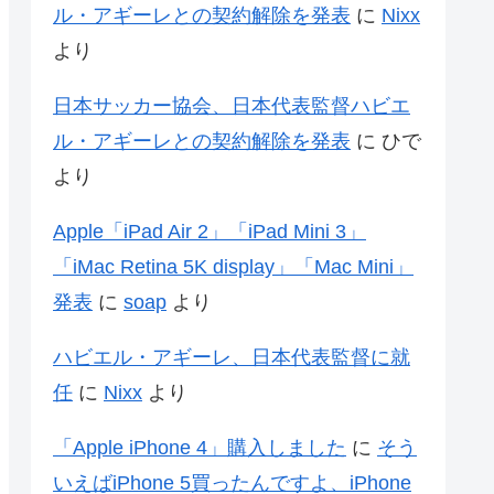
ル・アギーレとの契約解除を発表
に
Nixx
より
日本サッカー協会、日本代表監督ハビエ
ル・アギーレとの契約解除を発表
に
ひで
より
Apple「iPad Air 2」「iPad Mini 3」
「iMac Retina 5K display」「Mac Mini」
発表
に
soap
より
ハビエル・アギーレ、日本代表監督に就
任
に
Nixx
より
「Apple iPhone 4」購入しました
に
そう
いえばiPhone 5買ったんですよ、iPhone