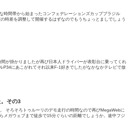
悪な時間帯から始まったコンフェデレーションズカップブラジル
度の時差を調整して開催するはずなのでもうちょっとましでしょう
時間が掛かりましたが再び日本人ドライバーが表彰台に乗ってくれ
ルP34にあこがれてそれ以来F-1好きでしたがなかなかテレビで放
た。その3
ebに
からメガウェブまで徒歩で15分ぐらいの距離でしょうか。途中フジ