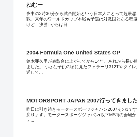
ねむー
夜中の3時30分から試合開始という日本人にとって超最
戦。来年のワールドカップ本戦も予選は対戦国とある程
けど、決勝Tからは日...
2004 Formula One United States GP
鈴木亜久里が表彰台に上がってから14年、あれから長い
ました。 小さな子供の頃に見たフェラーリ312Tやタイレ
送して...
MOTORSPORT JAPAN 2007行ってきまし
昨日に引き続きモータースポーツジャパン2007その3です。 そろそろトゥルーリのデモ走行の時間なので再びMegaW
戻ります。モータースポーツジャパン(以下MSJ)の会場
テ...