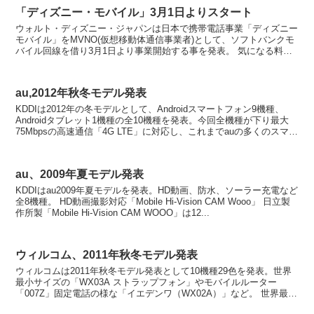
「ディズニー・モバイル」3月1日よりスタート
ウォルト・ディズニー・ジャパンは日本で携帯電話事業「ディズニー
モバイル」をMVNO(仮想移動体通信事業者)として、ソフトバンクモ
バイル回線を借り3月1日より事業開始する事を発表。 気になる料金
はソフトバンクのホワイトプランに準ずる形で...
au,2012年秋冬モデル発表
KDDIは2012年の冬モデルとして、Androidスマートフォン9機種、
Androidタブレット1機種の全10機種を発表。今回全機種が下り最大
75Mbpsの高速通信「4G LTE」に対応し、これまでauの多くのスマー
トフォンで対応してきた...
au、2009年夏モデル発表
KDDIはau2009年夏モデルを発表。HD動画、防水、ソーラー充電など
全8機種。 HD動画撮影対応「Mobile Hi-Vision CAM Wooo」 日立製
作所製「Mobile Hi-Vision CAM WOOO」は12...
ウィルコム、2011年秋冬モデル発表
ウィルコムは2011年秋冬モデル発表として10機種29色を発表。世界
最小サイズの「WX03A ストラップフォン」やモバイルルーター
「007Z」固定電話の様な「イエデンワ（WX02A）」など。 世界最小
PHS端末「WX03A ストラップ...