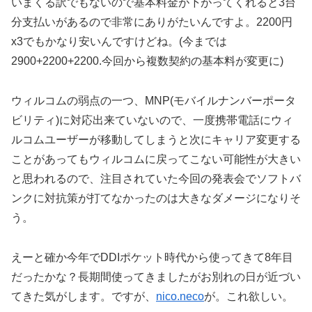
いまくる訳でもないので基本料金が下がってくれると3台
分支払いがあるので非常にありがたいんですよ。2200円
x3でもかなり安いんですけどね。(今までは
2900+2200+2200.今回から複数契約の基本料が変更に)
ウィルコムの弱点の一つ、MNP(モバイルナンバーポータ
ビリティ)に対応出来ていないので、一度携帯電話にウィ
ルコムユーザーが移動してしまうと次にキャリア変更する
ことがあってもウィルコムに戻ってこない可能性が大きい
と思われるので、注目されていた今回の発表会でソフトバ
ンクに対抗策が打てなかったのは大きなダメージになりそ
う。
えーと確か今年でDDIポケット時代から使ってきて8年目
だったかな？長期間使ってきましたがお別れの日が近づい
てきた気がします。ですが、
nico.neco
が。これ欲しい。