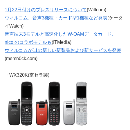
1月22日付けのプレスリリースについて
(Willcom)
ウィルコム、音声3機種・カード型1機種など発表
(ケータ
イWatch)
音声端末3モデルと高速化したW-OAMデータカード、
nico.のコラボモデルも
(ITMedia)
ウィルコムが11の新しい新製品および新サービスを発表
(memn0ck.com)
・WX320K(京セラ製)