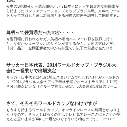
夜中の3時30分から試合開始という日本人にとって超最悪な時間帯か
ら始まったコンフェデレーションズカップブラジル戦。来年のワール
ドカップ本戦も予選は対戦国とある程度の時差を調整して開催するは
ずなのでもうちょっとましでしょうけど、決勝Tからは日...
鳥栖って佐賀県だったのか・・・
今週日曜に行われるサガン鳥栖vs湘南ベルマーレ戦を観戦に行く
と、なぜかシューマッハのサインが貰えるかも。近所の方はどぞ。
【賞 品】 全問正解者の中から抽選で、以下の賞品が当たりま
す！！ 1)F1ドライバー シューマッハとマッサの直筆サ...
サッカー日本代表、2014ワールドカップ・ブラジル大
会に一番乗りで出場決定
サッカー日本代表は4日に埼玉スタジアムで行われたFIFAワールドカ
ップ2014ブラジル大会のアジア最終予選でオーストラリアに1-1で引
き分け勝点14となりグループ首位が確定、5大会連続5度目のワール
ドカップ出場を獲得した。今回初めてホームで...
さて、そろそろワールドカップなわけですが
もうすぐ始まるワールドカップ。オンラインレースの時間とかぶりま
くりなので、きっとしばらくの間はテレビ見てレースさぼることが増
えると思いますが4年に一度なのでそういう物なのです。ヨーロッパ
はチャンピオンズリーグとか毎年あってうらやましいね。 ...