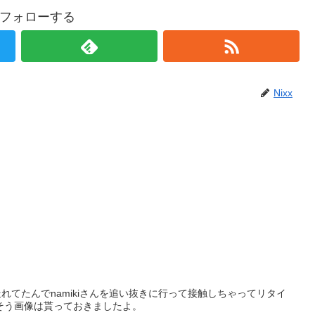
xをフォローする
Nixx
てたんでnamikiさんを追い抜きに行って接触しちゃってリタイ
った。。。ごめんなさい。 あーそうそう画像は貰っておきましたよ。