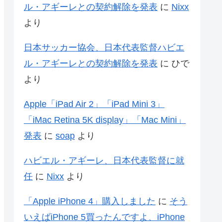
ル・アギーレとの契約解除を発表
に
Nixx
より
日本サッカー協会、日本代表監督ハビエ
ル・アギーレとの契約解除を発表
に
ひで
より
Apple「iPad Air 2」「iPad Mini 3」
「iMac Retina 5K display」「Mac Mini」
発表
に
soap
より
ハビエル・アギーレ、日本代表監督に就
任
に
Nixx
より
「Apple iPhone 4」購入しました
に
そう
いえばiPhone 5買ったんですよ、iPhone