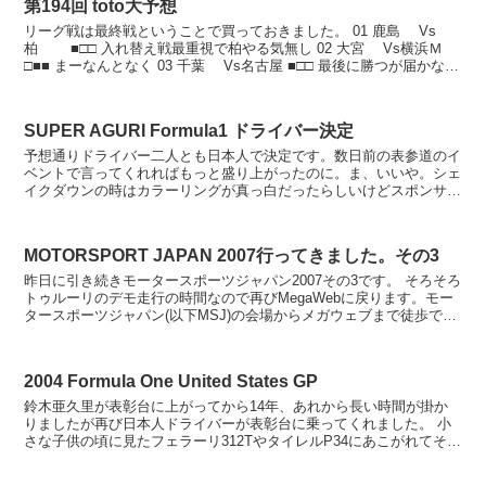
第194回 toto大予想
リーグ戦は最終戦ということで買っておきました。 01 鹿島 Vs
柏 ■□□ 入れ替え戦最重視で柏やる気無し 02 大宮 Vs横浜Ｍ
□■■ まーなんとなく 03 千葉 Vs名古屋 ■□□ 最後に勝つが届かない
ジェフ 04 東京...
SUPER AGURI Formula1 ドライバー決定
予想通りドライバー二人とも日本人で決定です。数日前の表参道のイ
ベントで言ってくれればもっと盛り上がったのに。ま、いいや。シェ
イクダウンの時はカラーリングが真っ白だったらしいけどスポンサー
はどーなったんだろ？確定はMobilecastとSup...
MOTORSPORT JAPAN 2007行ってきました。その3
昨日に引き続きモータースポーツジャパン2007その3です。 そろそろ
トゥルーリのデモ走行の時間なので再びMegaWebに戻ります。モー
タースポーツジャパン(以下MSJ)の会場からメガウェブまで徒歩で15
分ぐらいの距離でしょうか。途中フジテ...
2004 Formula One United States GP
鈴木亜久里が表彰台に上がってから14年、あれから長い時間が掛か
りましたが再び日本人ドライバーが表彰台に乗ってくれました。 小
さな子供の頃に見たフェラーリ312TやタイレルP34にあこがれてそれ
以来F-1好きでしたがなかなかテレビで放送して...