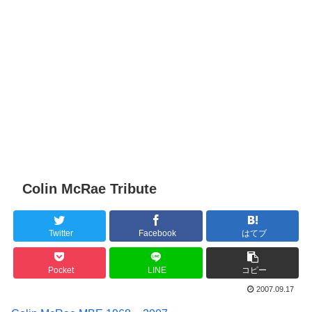
Colin McRae Tribute
Twitter
Facebook
はてブ
Pocket
LINE
コピー
2007.09.17