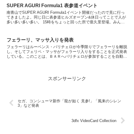
SUPER AGURI Formula1 表参道イベント
南青山でSUPER AGURI Formula1イベント開催だったので見に行っ
てきましたよ。同じ日に表参道ヒルズオープン&休日ってことで人が
多い多い多い多い。 15時をちょっと回った所で亜久里登場。みんな
ステージに近づこうとするから後ろの...
フェラーリ、マッサ入りを発表
フェラーリはルーベンス・バリチェロが今季限りでフェラーリを離脱
し、そしてフェリペ・マッサがフェラーリ入りをすることを正式発表
している。このことは、ＢＡＲへバリチェロが参加することを自動的
に意味する事になる。 あれ？そうなると1ポイントの人の...
スポンサーリンク
セガ、コンシューマ新作「龍が如く 見参!」「風来のシレン
3」など発表
3dfx VideoCard Collection