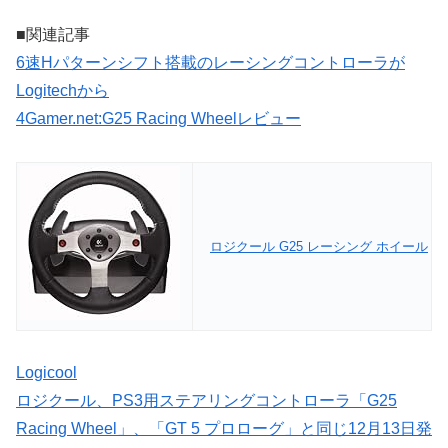
■関連記事
6速Hパターンシフト搭載のレーシングコントローラが
Logitechから
4Gamer.net:G25 Racing Wheelレビュー
ロジクール G25 レーシング ホイール
Logicool
ロジクール、PS3用ステアリングコントローラ「G25
Racing Wheel」、「GT 5 プロローグ」と同じ12月13日発