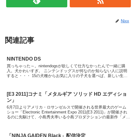
Nixx
関連記事
NINTENDO DS
買っちゃった～。nintendogsが欲しくて仕方なかったんで一緒に購
入。犬かわいすぎ。 ニンテンドッグスが何なのか知らない人に説明
すると・・・ 15の犬種からお気に入りの子犬を選べば、新しい生活
のはじまりです。愛情を込めて名前を呼べば...
[E3 2011]コナミ「メタルギア ソリッド HD エディショ
ン」
6月7日よりアメリカ・ロサンゼルスで開催される世界最大のゲーム
ショー「Electronic Entertainment Expo 2011(E3 2011)」が開催され
るのに先駆けて、小島秀夫率いる小島プロダクションの最新作「メタ
ルギア ソ...
「NINJA GAIDEN Black」配信決定