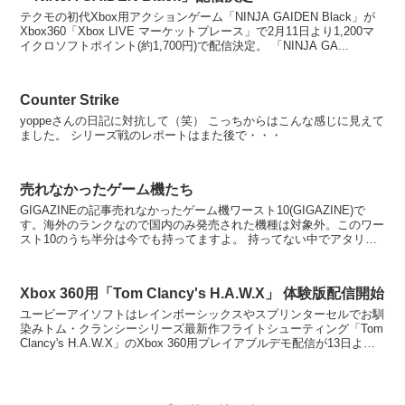
テクモの初代Xbox用アクションゲーム「NINJA GAIDEN Black」が
Xbox360「Xbox LIVE マーケットプレース」で2月11日より1,200マ
イクロソフトポイント(約1,700円)で配信決定。 「NINJA GA...
Counter Strike
yoppeさんの日記に対抗して（笑） こっちからはこんな感じに見えて
ました。 シリーズ戦のレポートはまた後で・・・
売れなかったゲーム機たち
GIGAZINEの記事売れなかったゲーム機ワースト10(GIGAZINE)で
す。海外のランクなので国内のみ発売された機種は対象外。このワー
スト10のうち半分は今でも持ってますよ。 持ってない中でアタリの
ジャガー欲しかったのですがタイミング...
Xbox 360用「Tom Clancy's H.A.W.X」 体験版配信開始
ユービーアイソフトはレインボーシックスやスプリンターセルでお馴
染みトム・クランシーシリーズ最新作フライトシューティング「Tom
Clancy's H.A.W.X」のXbox 360用プレイアブルデモ配信が13日より
開始されました。 ...