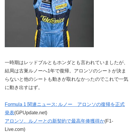
一時期はレッドブルともホンダとも言われていましたが、
結局は古巣ルノーへ1年で復帰。アロンソのシートが決ま
らないと他のシートも動きが取れなかったのでこれで一気
に動き出すはず。
Formula 1 関連ニュース: ルノー アロンソの復帰を正式
発表
(GPUpdate.net)
アロンソ、ルノーとの新契約で最高年俸獲得か
(F1-
Live.com)