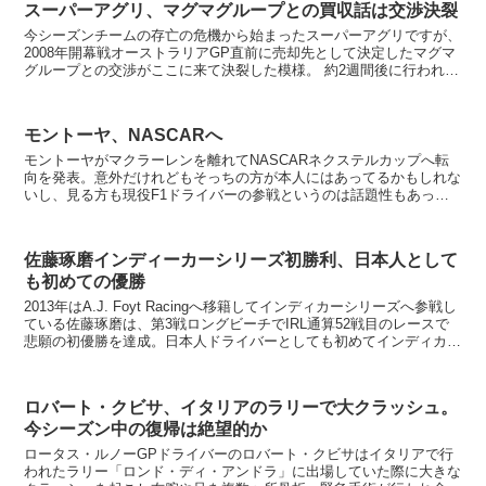
スーパーアグリ、マグマグループとの買収話は交渉決裂
今シーズンチームの存亡の危機から始まったスーパーアグリですが、
2008年開幕戦オーストラリアGP直前に売却先として決定したマグマ
グループとの交渉がここに来て決裂した模様。 約2週間後に行われる
スペインGPも資金難などさまざまな問題から...
モントーヤ、NASCARへ
モントーヤがマクラーレンを離れてNASCARネクステルカップへ転
向を発表。意外だけれどもそっちの方が本人にはあってるかもしれな
いし、見る方も現役F1ドライバーの参戦というのは話題性もあっ
て、アメリカでは絶大な人気でも日本では知名度の低いNA...
佐藤琢磨インディーカーシリーズ初勝利、日本人として
も初めての優勝
2013年はA.J. Foyt Racingへ移籍してインディカーシリーズへ参戦し
ている佐藤琢磨は、第3戦ロングビーチでIRL通算52戦目のレースで
悲願の初優勝を達成。日本人ドライバーとしても初めてインディカー
シリーズでの優勝となった。 ...
ロバート・クビサ、イタリアのラリーで大クラッシュ。
今シーズン中の復帰は絶望的か
ロータス・ルノーGPドライバーのロバート・クビサはイタリアで行
われたラリー「ロンド・ディ・アンドラ」に出場していた際に大きな