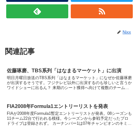
Nixx
関連記事
佐藤琢磨、TBS系列「はなまるマーケット」に出演
明日月曜日放送のTBS系列「はなまるマーケット」になぜか佐藤琢磨
が出演するそうです。フジテレビ以外に出演するのも珍しいと言うか
ワイドショーに出るん？ 来期のシート獲得へ向けて複数のチームと
交渉を続けているとの事ですが、各チームお抱えド...
FIA2008年Formula1エントリーリストを発表
FIAが2008年度Formula1暫定エントリーリストが発表。08シーズンも
11チーム22台で行われる模様。今シーズンから参戦予定だったプロ
ドライブは登録されず。 カーナンバー1は07年チャンピオンのキミ・
ライコネン。今期からテストドラ...