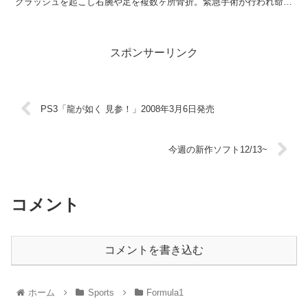
クラッシュを起こし右腕や足を複数ヶ所骨折。緊急手術が行われ命に
別状は無いものの、少なくとも今期前半のF1参戦はほぼ絶...
スポンサーリンク
PS3「龍が如く 見参！」2008年3月6日発売
今週の新作ソフト12/13~
コメント
コメントを書き込む
ホーム
Sports
Formula1