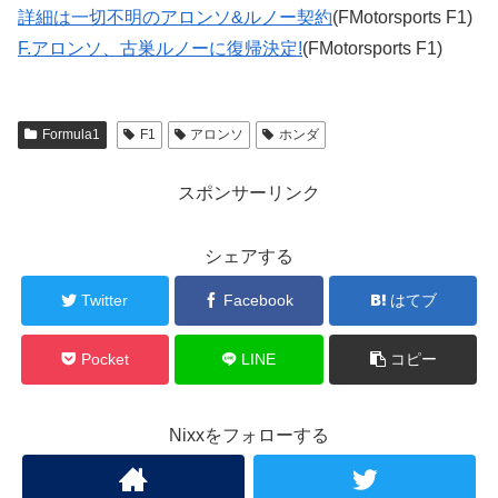
詳細は一切不明のアロンソ&ルノー契約
(FMotorsports F1)
F.アロンソ、古巣ルノーに復帰決定!
(FMotorsports F1)
Formula1
F1
アロンソ
ホンダ
スポンサーリンク
シェアする
Twitter
Facebook
はてブ
Pocket
LINE
コピー
Nixxをフォローする