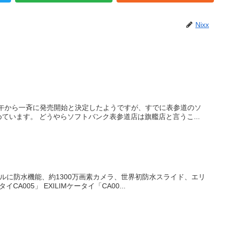
Nixx
日の正午から一斉に発売開始と決定したようですが、すでに表参道のソ
フトバンクショップにはiPhoneを求めて行列が出来はじめています。 どうやらソフトバンク表参道店は旗艦店と言うこ...
モデルに防水機能、約1300万画素カメラ、世界初防水スライド、エリ
ア対策にフェムトセル提供など全10機種。 「EXILIMケータイCA005」 EXILIMケータイ「CA00...