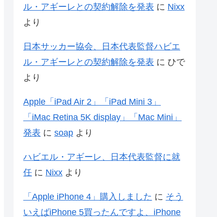
ル・アギーレとの契約解除を発表
に
Nixx
より
日本サッカー協会、日本代表監督ハビエ
ル・アギーレとの契約解除を発表
に
ひで
より
Apple「iPad Air 2」「iPad Mini 3」
「iMac Retina 5K display」「Mac Mini」
発表
に
soap
より
ハビエル・アギーレ、日本代表監督に就
任
に
Nixx
より
「Apple iPhone 4」購入しました
に
そう
いえばiPhone 5買ったんですよ、iPhone