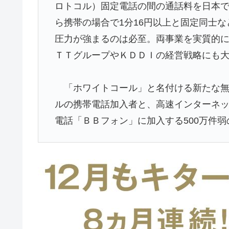
ロトコル）固定電話の間の通話料を日本
ら携帯の場合で1分16円以上と固定同士
圧力が強まるのは必至。両事業を実質的
ＴＴグループやＫＤＤＩの経営戦略にも
「ホワイトコール」と名付ける新たな無料
ルの携帯電話加入者と、高速インターネ
電話「ＢＢフォン」に加入する500万件弱の顧