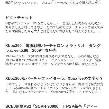
680円)となっています。 プロスチマーのみなさんは今週も積みゲー
としてO...
ピクトチャット
N君がニンテンドーDSを買ったらしく、自慢したいのかなんなのか
知りませんが持ってきやがったので初めてピクトチャットで遊んでみ
たり犬自慢したりと大人とは思えない遊び方して遊んでました。 脳
を鍛える大人のDSトレーニング3回戦の対戦は2回戦ま...
Xbox360「電脳戦機バーチャロン オラトリオ・タング
ラム ver.5.66」2009年春発売
1995年にシリーズ第1作目が発売され人気となり、その続編となる
1998年発売のセガの3Dロボットアクション・シューティング「電脳
戦機バーチャロン オラトリオ・タングラム ver.5.66」がなんとなん
と11年ぶりにXbox360(Xbox...
Xbox360版バーチャファイター 5、Xboxliveの文字が？
日本でリリースされるかどうかは分かりませんが、海外では発売決定
しているXbox360版バーチャファイター5のパッケージが出てきまし
た。 気になるのがパッケージにXboxliveの文字が。アイテムを供給
する程度の話なのかもしれませんが、もし...
SCEJ新型PS2「SCPH-90000」とPSP新色「ディー