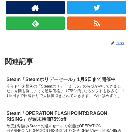
Nixx
関連記事
Steam「Steamホリデーセール」1月5日まで開催中
今年も年末恒例の「Steamホリデーセール」の時期がやってきまし
た。今回も例によって通常価格より75%offになるソフトも数多く、1
月5日まで日替わりで大幅値引きされていきます。 今回はめずらしく
SimBin製の多くのタイトルが70%...
Steam「OPERATION FLASHPOINT:DRAGON
RISING」が週末特価75%off
毎度お馴染みSteamの週末セールで今週はOPERATION
FLASHPOINT:DRAGON RISING(以下OFP:DR)が75%offの$7.49(約