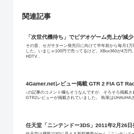
関連記事
「次世代機待ち」でビデオゲーム売上が減少
その昔、セガサターン発売日に向けて半年前から毎月1万
した。いまじゃ100円で売ってるけど。XBox360が4
HDTV...
4Gamer.netレビュー掲載 GTR 2 FIA GT Rac
↓の記事のコメント欄もそうなんですが、そろそろ掲載されそ
GTR2レビューが掲載され
任天堂「ニンテンドー3DS」2011年2月26
任天堂は裸眼で3Dに見える新型携帯ゲーム「ニンテンドー3