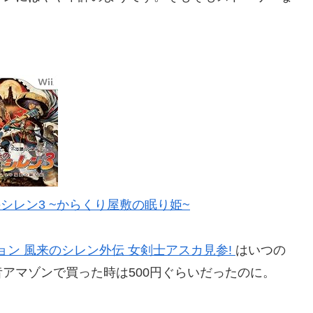
シレン3 ~からくり屋敷の眠り姫~
ョン 風来のシレン外伝 女剣士アスカ見参!
はいつの
アマゾンで買った時は500円ぐらいだったのに。