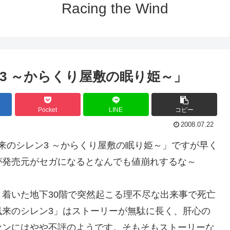
Racing the Wind
3 ～からくり屋敷の眠り姫～」
Pocket
LINE
コピー
2008.07.22
風来のシレン3 ～からくり屋敷の眠り姫～」ですが早く
が発売元がセガになるとなんでも値崩れするな～
着いた地下30階で突然起こる理不尽な出来事で死亡
風来のシレン3」はストーリーが無駄に長く、肝心の
ァンにはやや不評のようです。そもそもストーリーな