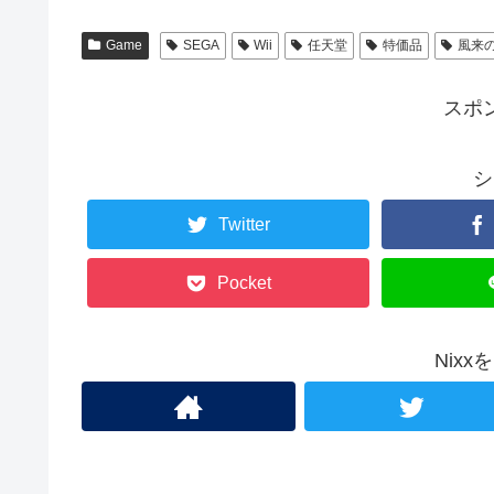
Game
SEGA
Wii
任天堂
特価品
風来
スポ
シ
Twitter
Pocket
Nix