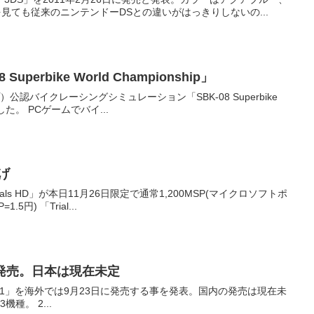
格は25,000円。 写真で静止画を見ても従来のニンテンドーDSとの違いがはっきりしないの...
rbike World Championship」
バイクレーシングシミュレーション「SBK-08 Superbike
World Championship」の最新ムービーが公開されていました。 PCゲームでバイ...
下げ
ials HD」が本日11月26日限定で通常1,200MSP(マイクロソフトポ
イント)から400MSPに大きく値下げされています。(1MSP=1.5円) 「Trial...
3日に発売。日本は現在未定
「F1 2011」を海外では9月23日に発売する事を発表。国内の発売は現在未
定のまま。対応機種はWindows/PlayStation 3/Xbox 360の3機種。 2...