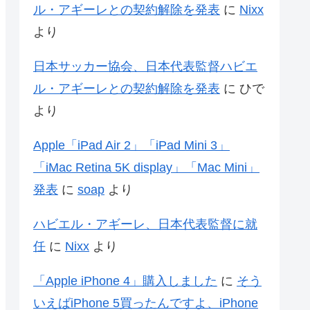
ル・アギーレとの契約解除を発表
に
Nixx
より
日本サッカー協会、日本代表監督ハビエ
ル・アギーレとの契約解除を発表
に
ひで
より
Apple「iPad Air 2」「iPad Mini 3」
「iMac Retina 5K display」「Mac Mini」
発表
に
soap
より
ハビエル・アギーレ、日本代表監督に就
任
に
Nixx
より
「Apple iPhone 4」購入しました
に
そう
いえばiPhone 5買ったんですよ、iPhone