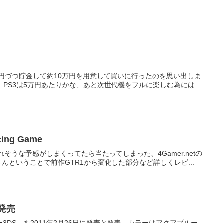
円づつ貯金して約10万円を用意して買いに行ったのを思い出しま
万円、PS3は5万円あたりかな、あと次世代機をフルに楽しむ為には
ing Game
うな予感がしまくってたら当たってしまった、4Gamer.netの
ていました。 執筆はUHAUHAさんということで前作GTR1から変化した部分など詳しくレビ...
日発売
DS」を2011年2月26日に発売と発表。カラーはアクアブルー、