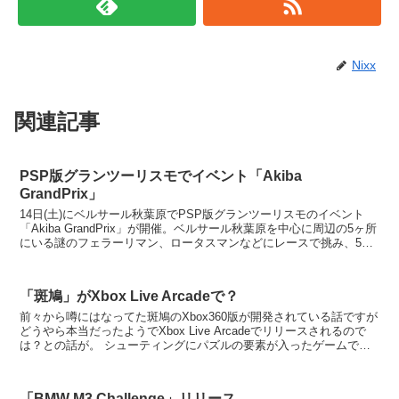
Nixx
関連記事
PSP版グランツーリスモでイベント「Akiba
GrandPrix」
14日(土)にベルサール秋葉原でPSP版グランツーリスモのイベント
「Akiba GrandPrix」が開催。ベルサール秋葉原を中心に周辺の5ヶ所
にいる謎のフェラーリマン、ロータスマンなどにレースで挑み、5人
全員に勝利すると最大435台分の追...
「斑鳩」がXbox Live Arcadeで？
前々から噂にはなってた斑鳩のXbox360版が開発されている話ですが
どうやら本当だったようでXbox Live Arcadeでリリースされるので
は？との話が。 シューティングにパズルの要素が入ったゲームで、
やり込むと非常に面白い良いゲーム...
「BMW M3 Challenge」リリース