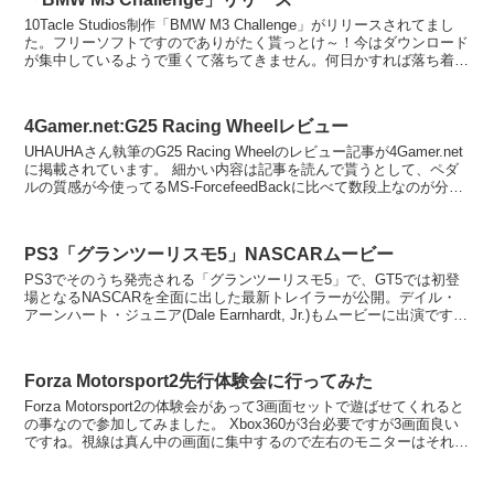
10Tacle Studios制作「BMW M3 Challenge」がリリースされてまし
た。フリーソフトですのでありがたく貰っとけ～！今はダウンロード
が集中しているようで重くて落ちてきません。何日かすれば落ち着く
んじゃないでしょか。 (...
4Gamer.net:G25 Racing Wheelレビュー
UHAUHAさん執筆のG25 Racing Wheelのレビュー記事が4Gamer.net
に掲載されています。 細かい内容は記事を読んで貰うとして、ペダ
ルの質感が今使ってるMS-ForcefeedBackに比べて数段上なのが分か
りますねぇ...
PS3「グランツーリスモ5」NASCARムービー
PS3でそのうち発売される「グランツーリスモ5」で、GT5では初登
場となるNASCARを全面に出した最新トレイラーが公開。デイル・
アーンハート・ジュニア(Dale Earnhardt, Jr.)もムービーに出演です。
アメリカ人のアメ...
Forza Motorsport2先行体験会に行ってみた
Forza Motorsport2の体験会があって3画面セットで遊ばせてくれると
の事なので参加してみました。 Xbox360が3台必要ですが3画面良い
ですね。視線は真ん中の画面に集中するので左右のモニターはそれほ
ど見ている訳ではないですけ...