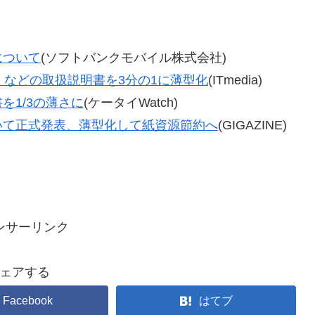
について
(ソフトバンクモバイル株式会社)
H」などの取扱説明書を3分の1に薄型化
(ITmedia)
1/3の薄さに
(ケータイWatch)
いて正式発表、薄型化して紙資源節約へ
(GIGAZINE)
ンサーリンク
ェアする
Facebook
はてブ