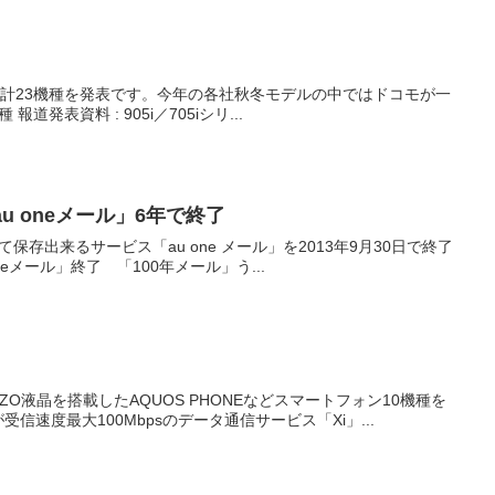
ズ合計23機種を発表です。今年の各社秋冬モデルの中ではドコモが一
番頑張ったかな？ 905iシリーズ10機種 705iシリーズ13機種 報道発表資料 : 905i／705iシリ...
 oneメール」6年で終了
携して保存出来るサービス「au one メール」を2013年9月30日で終了
サービス便利に使ってたのに。 「au oneメール」終了 「100年メール」う...
GZO液晶を搭載したAQUOS PHONEなどスマートフォン10機種を
速度最大100Mbpsのデータ通信サービス「Xi」...