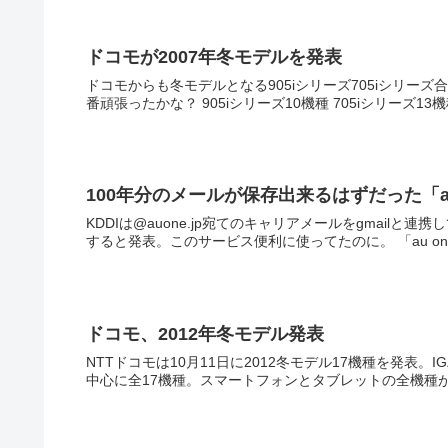
ドコモが2007年冬モデルを発表
ドコモからも冬モデルとなる905iシリーズ705iシリー
100年分のメールが保存出来るはずだった「au
KDDIは@auone.jp宛てのキャリアメールをgmailと連
すると発表。この
ドコモ、2012年冬モデル発表
NTTドコモは10月11日に2012冬モデル17機種を発表。I
中心に全17機種。スマートフォンとタブレットの全機種が受信