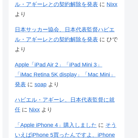
ル・アギーレとの契約解除を発表
に
Nixx
より
日本サッカー協会、日本代表監督ハビエ
ル・アギーレとの契約解除を発表
に
ひで
より
Apple「iPad Air 2」「iPad Mini 3」
「iMac Retina 5K display」「Mac Mini」
発表
に
soap
より
ハビエル・アギーレ、日本代表監督に就
任
に
Nixx
より
「Apple iPhone 4」購入しました
に
そう
いえばiPhone 5買ったんですよ、iPhone