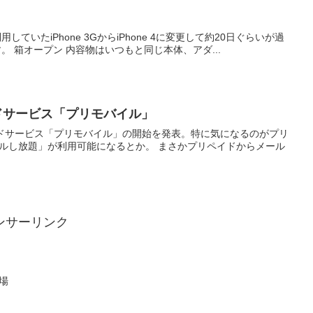
ていたiPhone 3GからiPhone 4に変更して約20日ぐらいが過
ぎましたが、今回も非常に満足度が高いモバイル機器です。 箱オープン 内容物はいつもと同じ本体、アダ...
ドサービス「プリモバイル」
ドサービス「プリモバイル」の開始を発表。特に気になるのがプリ
可能になるとか。 まさかプリペイドからメール
ンサーリンク
登場