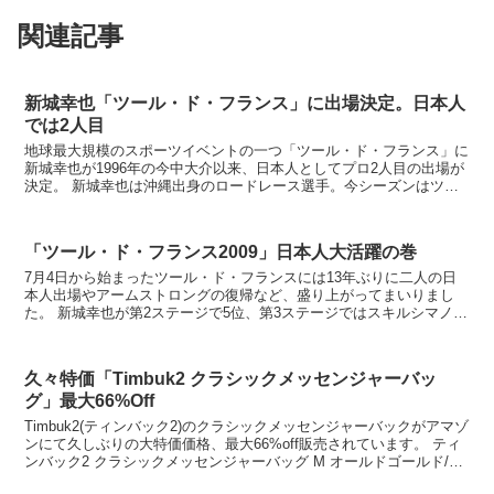
関連記事
新城幸也「ツール・ド・フランス」に出場決定。日本人
では2人目
地球最大規模のスポーツイベントの一つ「ツール・ド・フランス」に
新城幸也が1996年の今中大介以来、日本人としてプロ2人目の出場が
決定。 新城幸也は沖縄出身のロードレース選手。今シーズンはツー
ル・ド・フランス出場を目指して日本チーム「梅...
「ツール・ド・フランス2009」日本人大活躍の巻
7月4日から始まったツール・ド・フランスには13年ぶりに二人の日
本人出場やアームストロングの復帰など、盛り上がってまいりまし
た。 新城幸也が第2ステージで5位、第3ステージではスキルシマノか
ら出場を決めた別府史之が8位と日本人選手も頑...
久々特価「Timbuk2 クラシックメッセンジャーバッ
グ」最大66%Off
Timbuk2(ティンバック2)のクラシックメッセンジャーバックがアマゾ
ンにて久しぶりの大特価価格、最大66%off販売されています。 ティ
ンバック2 クラシックメッセンジャーバッグ M オールドゴールド/ホ
ワイト/コーヒー TB9-...