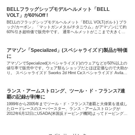
BELLフラッグシップモデルヘルメット「BELL
VOLT」が60%Off !
BELLのフラッグシップモデルヘルメット「BELL VOLT(ボルト) ブラ
ック/カーボン」「マットガンメタル/チタニウム」がアマゾンにて約
60%引き超特価で販売中です。 通常ヘルメットがここまで大きく値
下がりする事は無いので気に入ったカ...
アマゾン「Specialized」(スペシャライズド)製品が特価
に
アマゾンでSpecialized(スペシャライズド)のウェアなどが50%以上の
値引率で販売中です。ウェア類もショップだとほぼ定価なので大助か
り。 スペシャライズド Sworks 2d Hlmt Ceスペシャライズド Avilan
Jer...
ランス・アームストロング、ツール・ド・フランス7連
覇の記録が剥奪に
1999年から2005年までツール・ド・フランス7連覇と大偉業を達成し
たロードレースのスーパースター、ランス・アームストロングが
2012年6月12日にUSADA(米国反ドーピング機関)よってドーピング違
反と告発されていた件について、今後は争...