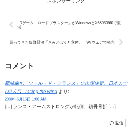
スポンサーリンク
LDゲーム「ロードブラスター」がWindowsとX68030/60で復
活
帰ってきた飯野賢治「きみとぼくと立体。」Wiiウェアで発売
コメント
新城幸也「ツール・ド・フランス」に出場決定。日本人で
は2人目 - racing the wind
より:
2009年6月16日 1:08 AM
[…] ランス・アームストロングが転倒、鎖骨骨折 […]
返信