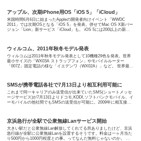
アップル、次期iPhone用OS「iOS 5」「iCloud」
米国時間6月6日に始まったAppleの開発者向けイベント「WWDC
2011」では次期OSとなる「iOS 5」を発表。併せてMac OS X新バー
ジョン「Lion」新サービス「iCloud」も。 iOS 5には200以上の新機
能が搭載...
ウィルコム、2011年秋冬モデル発表
ウィルコムは2011年秋冬モデル発表として10機種29色を発表。世界
最小サイズの「WX03A ストラップフォン」やモバイルルーター
「007Z」固定電話の様な「イエデンワ（WX02A）」など。 世界最小
PHS端末「WX03A ストラップ...
SMSが携帯電話各社で7月13日より相互利用可能に
これまで同一キャリアのみ送受信が出来ていたSMS(ショートメッセ
ージサービス)が7月13日よりドコモ,KDDI,ソフトバンクモバイル、イ
ーモバイルの他社間でもSMSの送受信が可能に。2009年に相互接続
について合意されてた時から約2年後によ...
京浜急行が全駅で公衆無線Lanサービス開始
大きい駅だと公衆無線Lan解放してくれてる所ありましたけど、京浜
急行線が全駅に公衆無線Lanを設置するそうです。料金は一ヶ月当た
り500円から1000円程度との事。ってなんだ無料じゃないのか。 首