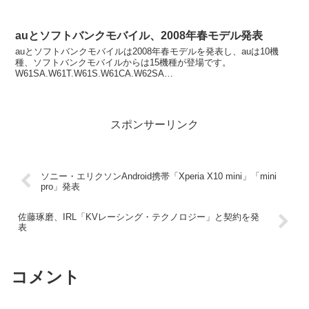
都圏大手私鉄8社で初！京急線全線で公衆...
auとソフトバンクモバイル、2008年春モデル発表
auとソフトバンクモバイルは2008年春モデルを発表し、auは10機
種、ソフトバンクモバイルからは15機種が登場です。
W61SA.W61T.W61S.W61CA.W62SA
W61H.W61K.W61P.W62S.W61PT 今回...
スポンサーリンク
ソニー・エリクソンAndroid携帯「Xperia X10 mini」「mini
pro」発表
佐藤琢磨、IRL「KVレーシング・テクノロジー」と契約を発
表
コメント