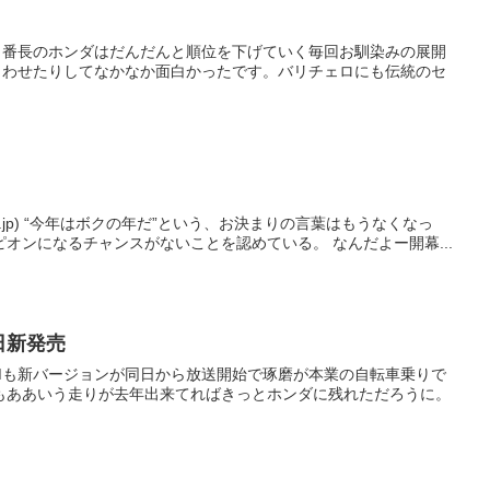
ト番長のホンダはだんだんと順位を下げていく毎回お馴染みの展開
らわせたりしてなかなか面白かったです。バリチェロにも伝統のセ
.jp) “今年はボクの年だ”という、お決まりの言葉はもうなくなっ
た。デビッド クルサードは、もはや彼がワールドチャンピオンになるチャンスがないことを認めている。 なんだよー開幕...
日新発売
CMも新バージョンが同日から放送開始で琢磨が本業の自転車乗りで
磨もああいう走りが去年出来てればきっとホンダに残れただろうに。