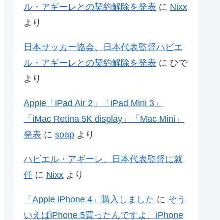
ル・アギーレとの契約解除を発表
に
Nixx
より
日本サッカー協会、日本代表監督ハビエ
ル・アギーレとの契約解除を発表
に
ひで
より
Apple「iPad Air 2」「iPad Mini 3」
「iMac Retina 5K display」「Mac Mini」
発表
に
soap
より
ハビエル・アギーレ、日本代表監督に就
任
に
Nixx
より
「Apple iPhone 4」購入しました
に
そう
いえばiPhone 5買ったんですよ、iPhone