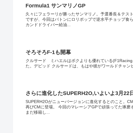
Formula1 サンマリノGP
久々にフェラーリが勝ったサンマリノ。予選番長＆テス
ですが、今回はバトンにロリポップで逆水平チョップ食
カンドドライバー給油...
そろそろF-1も開幕
クルサード ミハエルはボクよりも優れている(F1Racing
さらに進化したSUPERH2O,いよいよ3月22
SUPERH2Oがニューバージョンに進化するとのこと。
再びCMに登場。 今回のマレーシアGPで頑張ってた琢
まだ移籍し...