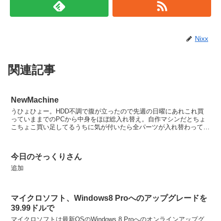
Nixx
関連記事
NewMachine
うひょひょー。HDD不調で腹が立ったので先週の日曜にあれこれ買
っていままでのPCから中身をほぼ総入れ替え。自作マシンだとちょ
こちょこ買い足してるうちに気が付いたら全パーツが入れ替わって
た、てなことがありますけど今回は一気にパーツ一新。 今回...
今日のそっくりさん
追加
マイクロソフト、Windows8 Proへのアップグレードを
39.99ドルで
マイクロソフトは最新OSのWindows 8 Proへのオンラインアップグ