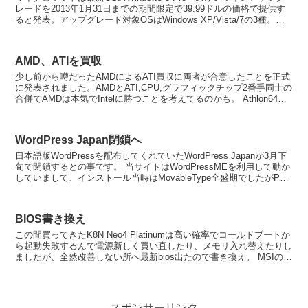
レードを2013年1月31日までの期間限定で39.99ドルの価格で提供す
ると発表。アップグレード対象OSはWindows XP/Vista/7の3種。こ
れまでのWin...
AMD、ATIを買収
少し前から噂だったAMDによるATI買収に両者が合意したことを正式
に発表されました。AMDとATI,CPU,グラフィックチップ2番手同士の
合併でAMDは本気でIntelに勝つことを考えてるのかも。 Athlon64対
応チップセットとして...
WordPress Japan閉鎖へ
日本語版WordPressを配布してくれていたWordPress Japanが3月下
旬で閉鎖するとの事です。 当サイトはWordPressMEを利用して動か
していまして、インストール当時はMovableType全盛期でしたがPHP
で動...
BIOS書き換え
この間買ってきたK8N Neo4 Platinumは高い確率でコールドブートか
ら起動失敗するんで電源新しく買い直したり、メモリ入れ替えたりし
ましたが、全然改善しない所へ最新bios出たので書き換え。 MSIのマ
ザーってGIGA-BYTEや...
スポンサーリンク