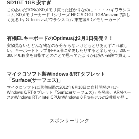
SD1GT 1GB 安すぎ
このあいだ1GBのSDメモリ買ったばかりなのに・・・ ハギワラシス
コム SDメモリーカード Tシリーズ HPC-SD1GT 1GBAmazonで詳し
く見る by G-Tools ハギワラシスコム 東芝製SDメモリーカード
2GBAmaz...
有機ELキーボードのOptimusは2月1日発売？！
実物見ないとどんな物なのか分からないけどもとりあえずこれ欲し
い。キーボードトップをFPS用に変更したりすると楽しそう。200～
300ドル程度を目指すとのことで思ってたよりかは安い値段で買える
かな？ あ、そういやセガラリー2006も発...
マイクロソフト製Windows 8/RTタブレット
「Surface(サーフェス)」
マイクロソフトは現地時間の2012年6月18日に自社開発された
Windows 8/RTタブレット「Surface(サーフェス)」を発表。ARMベー
スのWindows RTとIntel CPUのWindows 8 Proモデルの2機種が登場
予...
スポンサーリンク