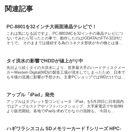
関連記事
PC-8801を32インチ大画面液晶テレビで！
これは気になる話ですよ。PC-8801MCを32インチの液晶テレビにつ
ないでみたら写ったとの事で、動作したのはIODATAのFTV-321Hだ
そうで。 そのままでは接続する為のコネクタ形状が今の物とは違う
ので複数の変換アダプタを通してい...
タイ洪水の影響でHDDが値上がり中
先日より続くタイの大洪水により、世界最大手のハードディスクメー
カーWestern Digital(WD)の製造工場が浸水してしまったため、日本で
も今後の流通に影響が予想され、主要PCショップではWDだけではな
く他社製のHDDも値上がりが始ま...
アップル「iPad」発売
アップルはタブレット型コンピュータ「iPad」を5月28日に日本国内
ではアップルストアやソフトバンクショップ、大手家電店で午前8時
より販売開始。各地でiPadを求めてかなりの混雑も。 今回も
AppleStore銀座店や表参道ソフトバン...
ハギワラシスコム SDメモリーカード Tシリーズ HPC-