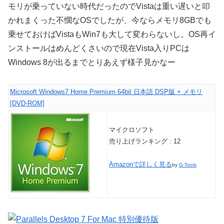
モリが乗っていない時代だったのでVistaは重い遅いと叩
かれまくった不憫なOSでしたが、今ならメモリ8GBでも
乗せておけばVistaもWin7も大して変わらないし。OS再イ
ンストールはめんどくさいので現在Vista入りPCは
Windows 8が出るまでとりあえず様子見かなー
Microsoft Windows7 Home Premium 64bit 日本語 DSP版 + メモリ
[DVD-ROM]
マイクロソフト
売り上げランキング : 12
Amazonで詳しく見る
by
G-Tools