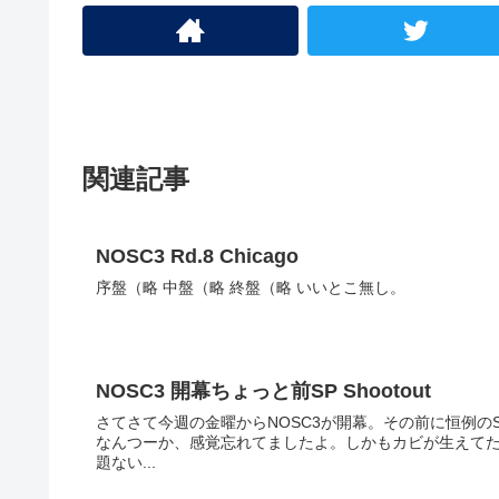
関連記事
NOSC3 Rd.8 Chicago
序盤（略 中盤（略 終盤（略 いいとこ無し。
NOSC3 開幕ちょっと前SP Shootout
さてさて今週の金曜からNOSC3が開幕。その前に恒例のS
なんつーか、感覚忘れてましたよ。しかもカビが生えてた。 参加してわかったのが今のセットで前の車について行く
題ない...