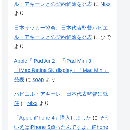
ル・アギーレとの契約解除を発表
に
Nixx
より
日本サッカー協会、日本代表監督ハビエ
ル・アギーレとの契約解除を発表
に
ひで
より
Apple「iPad Air 2」「iPad Mini 3」
「iMac Retina 5K display」「Mac Mini」
発表
に
soap
より
ハビエル・アギーレ、日本代表監督に就
任
に
Nixx
より
「Apple iPhone 4」購入しました
に
そう
いえばiPhone 5買ったんですよ、iPhone