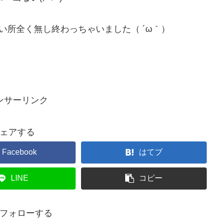
良い所全く無し終わっちゃいました（ ´ω｀）
ンサーリンク
ェアする
Facebook
はてブ
LINE
コピー
xをフォローする