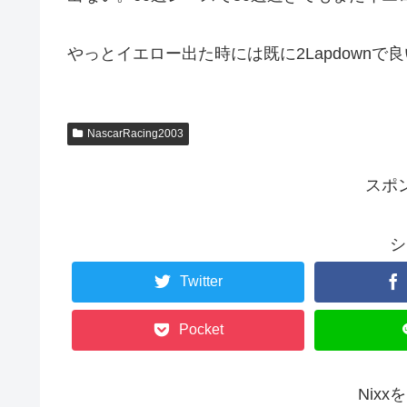
やっとイエロー出た時には既に2Lapdownで
NascarRacing2003
スポ
シ
Twitter
Pocket
Nix