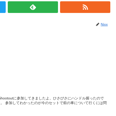
Nixx
hootoutに参加してきましたよ。ひさびさにハンドル握ったので
には問