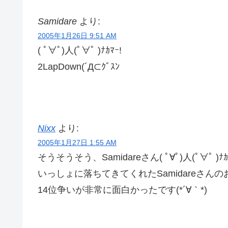
Samidare
より:
2005年1月26日 9:51 AM
( ﾟ∀ﾟ)人(ﾟ∀ﾟ )ﾅｶﾏｰ!
2LapDown(´Д⊂ｸﾞｽﾝ
Nixx
より:
2005年1月27日 1:55 AM
そうそうそう、Samidareさん( ﾟ∀ﾟ)人(ﾟ∀ﾟ )ﾅｶ
いっしょに落ちてきてくれたSamidareさん
14位争いが非常に面白かったです(*´∀｀*)