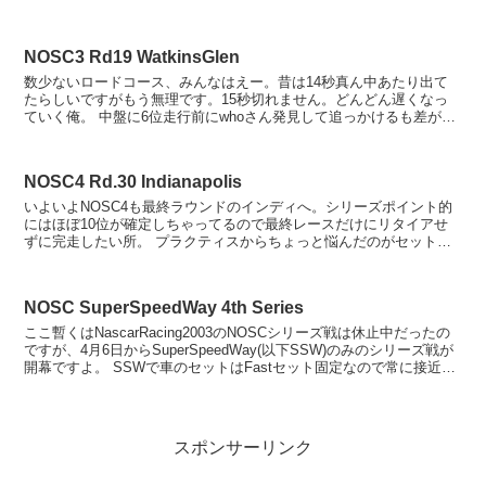
ばいいじゃんと自分でも思う...
NOSC3 Rd19 WatkinsGlen
数少ないロードコース、みんなはえー。昔は14秒真ん中あたり出て
たらしいですがもう無理です。15秒切れません。どんどん遅くなっ
ていく俺。 中盤に6位走行前にwhoさん発見して追っかけるも差が縮
まらないままピットで燃料補給。2台ともピットを終...
NOSC4 Rd.30 Indianapolis
いよいよNOSC4も最終ラウンドのインディへ。シリーズポイント的
にはほぼ10位が確定しちゃってるので最終レースだけにリタイアせ
ずに完走したい所。 プラクティスからちょっと悩んだのがセット。
初めに2004YPRと書いてあるセットがHDDか...
NOSC SuperSpeedWay 4th Series
ここ暫くはNascarRacing2003のNOSCシリーズ戦は休止中だったの
ですが、4月6日からSuperSpeedWay(以下SSW)のみのシリーズ戦が
開幕ですよ。 SSWで車のセットはFastセット固定なので常に接近戦
した状態でぐる...
スポンサーリンク