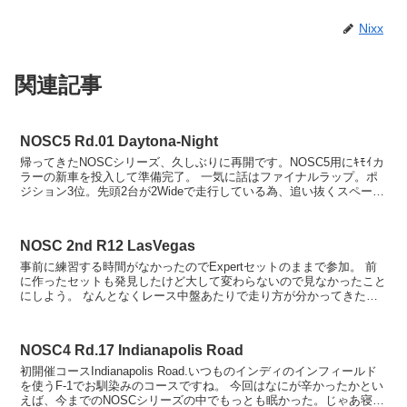
Nixx
関連記事
NOSC5 Rd.01 Daytona-Night
帰ってきたNOSCシリーズ、久しぶりに再開です。NOSC5用にｷﾓｲカ
ラーの新車を投入して準備完了。 一気に話はファイナルラップ。ポ
ジション3位。先頭2台が2Wideで走行している為、追い抜くスペース
が無く優勝は無理そう。密かに接触してく...
NOSC 2nd R12 LasVegas
事前に練習する時間がなかったのでExpertセットのままで参加。 前
に作ったセットも発見したけど大して変わらないので見なかったこと
にしよう。 なんとなくレース中盤あたりで走り方が分かってきたの
かちょっとずつペースアップ。 あららら、そう...
NOSC4 Rd.17 Indianapolis Road
初開催コースIndianapolis Road.いつものインディのインフィールド
を使うF-1でお馴染みのコースですね。 今回はなにが辛かったかとい
えば、今までのNOSCシリーズの中でもっとも眠かった。じゃあ寝れ