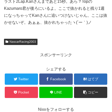
ラスト2Lap.Kanさんまであと15秒。あら？Topの
Kazumaro君が後ろにいるよ。ここで抜かれると残り1週
になっちゃってKanさんに追いつけないじゃん。ここは抜
かせないぞ。あぁぁ、抜かれちゃったヽ(´ー｀)ノ
NascarRacing2003
スポンサーリンク
シェアする
Twitter
Facebook
はてブ
Pocket
LINE
コピー
Nixxをフォローする