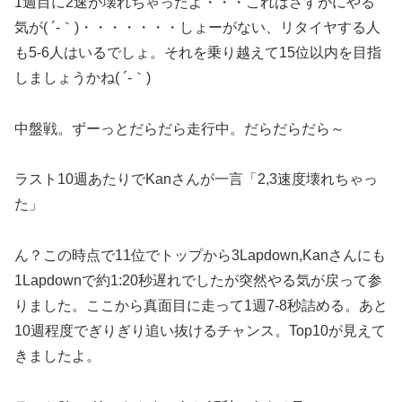
1週目に2速が壊れちゃったよ・・・これはさすがにやる
気が( ´-｀)・・・・・・・しょーがない、リタイヤする人
も5-6人はいるでしょ。それを乗り越えて15位以内を目指
しましょうかね( ´-｀)
中盤戦。ずーっとだらだら走行中。だらだらだら～
ラスト10週あたりでKanさんが一言「2,3速度壊れちゃっ
た」
ん？この時点で11位でトップから3Lapdown,Kanさんにも
1Lapdownで約1:20秒遅れでしたが突然やる気が戻って参
りました。ここから真面目に走って1週7-8秒詰める。あと
10週程度でぎりぎり追い抜けるチャンス。Top10が見えて
きましたよ。