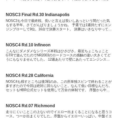
ど。 GTRも面白いんだけども、細かいシステ...
NOSC3 Final Rd.30 Indianapolis
NOSC3も今日で最終戦、長いと言えば長いしあっという間だった気
もする半年。さてがんばりましょうかね。 予選では1週持たずにエン
ジンブローして9位。16台で決勝スタート。 決勝はいきなりやってし
まいました。序盤のリスタートでバランス崩し...
NOSC4 Rd.10 Infineon
こんなにダメダメなシリーズ本戦はひさびさ。最近ちょこちょこと
GTRで遊んでたのでNR2003のロードコースの感触の違い大きくてど
うにもなりませんでした。 12週あたりで壁にあたってエンジンスト
ップ。うわーさいあくー リザルト
NOSC4 Rd.28 California
NOSC4も残すところは後3戦のみ。この所単独スピンで終わることが
多すぎたので今回は絶対に回らないこと。なんて低い目標なんだろ。
セットもHBR公式セットを使用して万全の体制です。 序盤から中盤
は後方で久々NOSC参戦のお奉行様とドラフト...
NOSC4 Rd.07 Richmond
走りにくいことこの上ないのでイエロー出まくることになると思うコ
ース。つーか出まくりでした。序盤からイエローいっぱい。中盤イエ