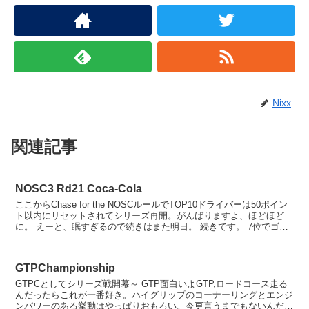
Nixx
関連記事
NOSC3 Rd21 Coca-Cola
ここからChase for the NOSCルールでTOP10ドライバーは50ポイン
ト以内にリセットされてシリーズ再開。がんばりますよ、ほどほど
に。 えーと、眠すぎるので続きはまた明日。 続きです。 7位でゴー
ルしました。おしまい。 ...
GTPChampionship
GTPCとしてシリーズ戦開幕～ GTP面白いよGTP,ロードコース走る
んだったらこれが一番好き。ハイグリップのコーナーリングとエンジ
ンパワーのある挙動はやっぱりおもろい。今更言うまでもないんだけ