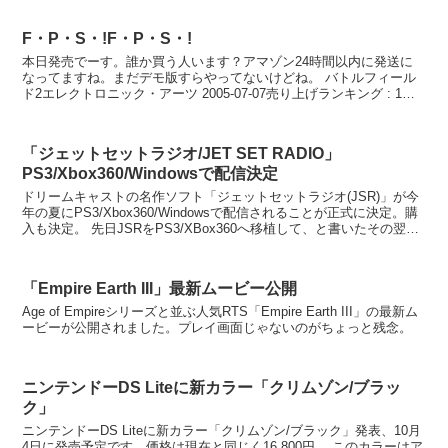
F・P・S・!F・P・S・!
本日発売でーす。誰か買う人います？アマゾン24時間以内に発送に
なってますね。まだデモ版すらやってないけどね。 バトルフィール
ド2エレクトロニック・アーツ 2005-07-07売り上げランキング : 1お
すすめ平均 チームワークが重要グ...
「ジェットセットラジオ/JET SET RADIO」
PS3/Xbox360/Windowsで配信決定
ドリームキャストの名作ソフト「ジェットセットラジオ(JSR)」が今
年の夏にPS3/Xbox360/Windowsで配信されることが正式に決定。購
入も決定。 先日JSRをPS3/XBox360へ移植して、と書いたその翌日
に海外サイトでJ...
「Empire Earth III」最新ムービー公開
Age of Empireシリーズと並ぶ人気RTS「Empire Earth III」の最新ム
ービーが公開されました。プレイ画面じゃないのがちょっと残念。
ニンテンドーDS Liteに新カラー「クリムゾン/ブラッ
ク」
ニンテンドーDS Liteに新カラー「クリムゾン/ブラック」発表、10月
4日に発売予定です。価格は現在と同じく16,800円。 このカラーはア