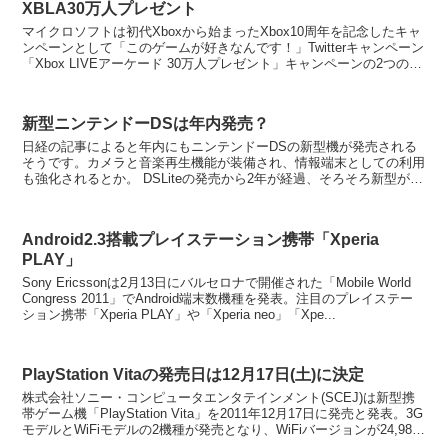
XBLA30万人プレゼント
マイクロソフトは初代Xboxから始まったXbox10周年を記念したキャ
ンペーンとして「このゲームが好きなんです！」Twitterキャンペーン
「Xbox LIVEアーケード 30万人プレゼント」キャンペーンの2つのキ
ャンペーンを開催するそうで...
新型ニンテンドーDSは年内発売？
日経の記事によると年内にもニンテンドーDSの新型機が発売される
そうです。カメラと音楽再生機能が装備され、情報端末としての利用
も強化されるとか。 DSLiteの発売から2年が経過、そろそろ新型が発
売される時期なので恐らく日経の記事はホン...
Android2.3搭載プレイステーション携帯「Xperia
PLAY」
Sony Ericssonは2月13日にバルセロナで開催された「Mobile World
Congress 2011」でAndroid端末数機種を発表。注目のプレイステー
ション携帯「Xperia PLAY」や「Xperia neo」「Xpe...
PlayStation Vitaの発売日は12月17日(土)に決定
株式会社ソニー・コンピュータエンタテインメント(SCEJ)は新型携
帯ゲーム機「PlayStation Vita」を2011年12月17日に発売と発表。3G
モデルとWiFiモデルの2機種が発売となり、WiFiバージョンが24,980
円/3Gバ...