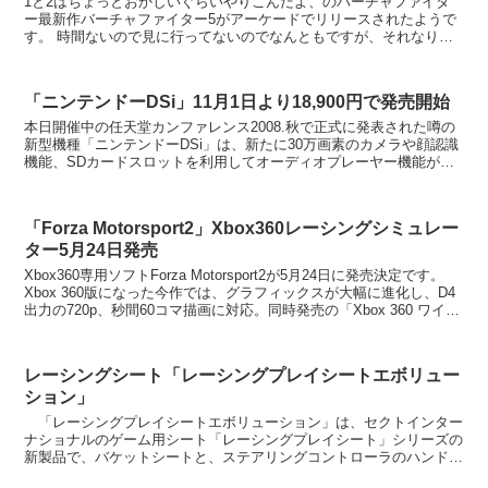
1と2はちょっとおかしいぐらいやりこんだよ、のバーチャファイタ
ー最新作バーチャファイター5がアーケードでリリースされたようで
す。 時間ないので見に行ってないのでなんともですが、それなりに
人だかりは出来てるとの事なのでもうついて行けないの...
「ニンテンドーDSi」11月1日より18,900円で発売開始
本日開催中の任天堂カンファレンス2008.秋で正式に発表された噂の
新型機種「ニンテンドーDSi」は、新たに30万画素のカメラや顔認識
機能、SDカードスロットを利用してオーディオプレーヤー機能が追
加され、11月1日より18,900円で発売。 ...
「Forza Motorsport2」Xbox360レーシングシミュレー
ター5月24日発売
Xbox360専用ソフトForza Motorsport2が5月24日に発売決定です。
Xbox 360版になった今作では、グラフィックスが大幅に進化し、D4
出力の720p、秒間60コマ描画に対応。同時発売の「Xbox 360 ワイヤ
レス...
レーシングシート「レーシングプレイシートエボリュー
ション」
「レーシングプレイシートエボリューション」は、セクトインター
ナショナルのゲーム用シート「レーシングプレイシート」シリーズの
新製品で、バケットシートと、ステアリングコントローラのハンドル
とペダルを固定できるステーがセットになったもの。コント...