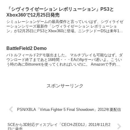
「シヴィライゼーション レボリューション」PS3と
Xbox360で12月25日発売
シミュレーションゲームの最高傑作と言っていいはず、シヴィライゼ
ーションシリーズ最新作「シヴィライゼーション レボリューショ
ン」が12月25日にPS3とXbox360に登場。ニンテンドーDSは来年1月
29日に発売です。 「シヴィ...
BattleField2 Demo
バトルフィールド2デモ版出ました。 マルチプレイも可能なはず。ダ
ウンロード終了まであと16時間・・・EAのftpサーバ遅いよ。こうい
う時の為にBittorrentを使ってくれればいいのに。 Amazonで予約受
付中。 バトルフィールド...
スポンサーリンク
PSN/XBLA「Virtua Fighter 5 Final Showdown」2012年夏配信
SCEから3D対応ディスプレイ「CECH-ZED1J」2011年11月2
日に発売