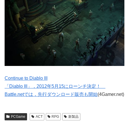
Continue to Diablo III
「Diablo III」，2012年5月15にローンチ決定！
Battle.netでは，先行ダウンロード販売も開始
(4Gamer.net)
PCGame
ACT
RPG
新製品