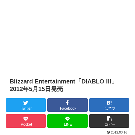
Blizzard Entertainment「DIABLO III」
2012年5月15日発売
Twitter
Facebook
はてブ
Pocket
LINE
コピー
2012.03.16