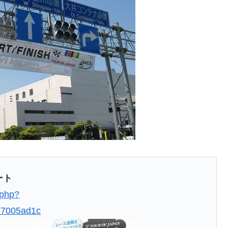
ート
.php?
87005ad1c