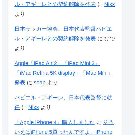
ル・アギーレとの契約解除を発表
に
Nixx
より
日本サッカー協会、日本代表監督ハビエ
ル・アギーレとの契約解除を発表
に
ひで
より
Apple「iPad Air 2」「iPad Mini 3」
「iMac Retina 5K display」「Mac Mini」
発表
に
soap
より
ハビエル・アギーレ、日本代表監督に就
任
に
Nixx
より
「Apple iPhone 4」購入しました
に
そう
いえばiPhone 5買ったんですよ、iPhone