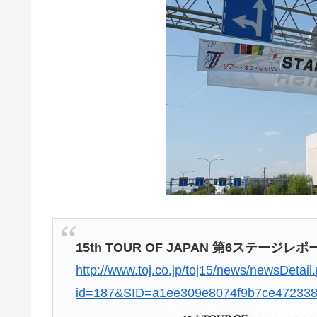
15th TOUR OF JAPAN 第6ステージレポ
http://www.toj.co.jp/toj15/news/newsDetail
id=187&SID=a1ee309e8074f9b7ce47233