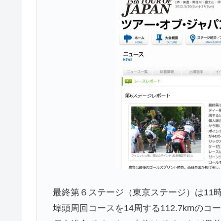
最終第６ステージ（東京ステージ）は11
埠頭周回コースを14周する112.7kmのコ