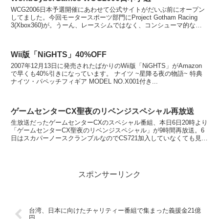
WCG2006日本予選開催にあわせて公式サイトがだいぶ前にオープン
してました。今回モータースポーツ部門にProject Gotham Racing
3(Xbox360)が。うーん、レースシムではなく、コンシューマ的なレ
ースゲームなのでちょっ...
Wii版「NiGHTS」40%OFF
2007年12月13日に発売されたばかりのWii版「NiGHTS」がAmazon
で早くも40%引きになっています。 ナイツ ~星降る夜の物語~ 特典
ナイツ・パペッチフィギア MODEL NO.X001付き...
ゲームセンターCX聖夜のリベンジスペシャル再放送
生放送だったゲームセンターCXのスペシャル番組、本日6日20時より
「ゲームセンターCX聖夜のリベンジスペシャル」が9時間再放送。6
日はスカパーノースクランブルなのでCS721加入していなくても見ら
れます。忘れないように自分用メモ。 ク...
スポンサーリンク
台湾、日本に向けたチャリティー番組で集まった義援金21億
円