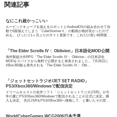
関連記事
なにこれ超かっこいい
ルービックキューブを揃えるロボットとAndroidOSの組み合わせて自
動で6面揃えてしまう「CubeStormerⅡ」の動画が格好良かったので
めも。 ぴったり1ヶ月ぶりのサイト更新です。これだけ長い時間更新
しなかったのはこのサイ...
「The Elder Scrolls IV： Oblivion」日本語化MOD公開
海外製超大作RPG「The Elder Scrolls IV： Oblivion」の日本語化
MODをスパイクから無料で公開すると発表されました。 7月26日に
XBox360版も発売される「The Elder Scrolls IV： Obl...
「ジェットセットラジオ/JET SET RADIO」
PS3/Xbox360/Windowsで配信決定
ドリームキャストの名作ソフト「ジェットセットラジオ(JSR)」が今
年の夏にPS3/Xbox360/Windowsで配信されることが正式に決定。購
入も決定。 先日JSRをPS3/XBox360へ移植して、と書いたその翌日
に海外サイトでJ...
WorldCyberGames WCG2006日本予選