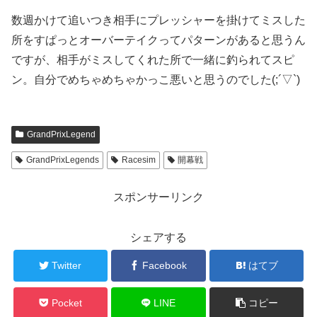
数週かけて追いつき相手にプレッシャーを掛けてミスした
所をすぱっとオーバーテイクってパターンがあると思うん
ですが、相手がミスしてくれた所で一緒に釣られてスピ
ン。自分でめちゃめちゃかっこ悪いと思うのでした(;´▽`)
GrandPrixLegend
GrandPrixLegends
Racesim
開幕戦
スポンサーリンク
シェアする
Twitter
Facebook
はてブ
Pocket
LINE
コピー