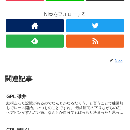
Nixxをフォローする
Nixx
関連記事
GPL 碓井
結構走った記憶があるのでなんとかなるだろう、と言うことで練習無
しでレース開始。いつものことですね。 最終区間の下りながらの左
ヘアピンがすんごい嫌。なんとか自分でもばっちり決まったと思った
所で先に予選終了してたShimさんがモニターで見てい...
GPL FINAL