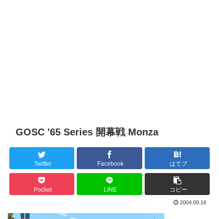
GOSC '65 Series 開幕戦 Monza
Twitter
Facebook
はてブ
Pocket
LINE
コピー
2004.09.16