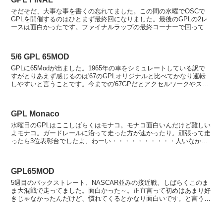
そだそだ、大事な事を書くの忘れてました。この間の水曜でOSCで
GPLを開催するのはひとまず最終回になりました。最後のGPLの2レ
ースは面白かったです。ファイナルラップの最終コーナーで回って抜
かれてびりになった、と。 NASCARと甲乙つけ...
5/6 GPL 65MOD
GPLに65Modが出ました。1965年の車をシミュレートしている訳で
すがとりあえず感じるのは'67のGPLオリジナルと比べてかなり運転
しやすいと言うことです。今までの'67GPだとアクセルワークやステ
アをかなり慎重に操作しなければいけな...
GPL Monaco
水曜日のGPLはここしばらくはモナコ。モナコ面白いんだけど難しい
よモナコ。ガードレールに沿って走った方が速かったり。頑張って走
ったら3位表彰台でしたよ、わーい・・・・・・・・・・人いなかっ
たけどね。 その後GTPで鈴鹿走りましたが鈴鹿面白...
GPL65MOD
5週目のバックストレート、NASCAR並みの接近戦。しばらくこのま
ま大混戦で走ってました。面白かった～。正直言って初めはあまり好
きじゃなかったんだけど、慣れてくるとかなり面白いです。と言うわ
けでFuffianさんインストールしましょう（笑...